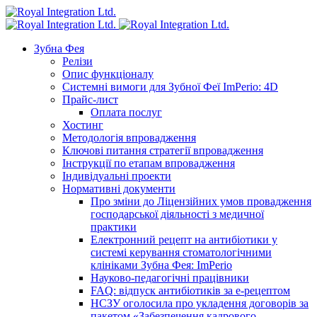
Зубна Фея
Релізи
Опис функціоналу
Системні вимоги для Зубної Феї ImPerio: 4D
Прайс-лист
Оплата послуг
Хостинг
Методологія впровадження
Ключові питання стратегії впровадження
Інструкції по етапам впровадження
Індивідуальні проекти
Нормативні документи
Про зміни до Ліцензійних умов провадження
господарської діяльності з медичної
практики
Електронний рецепт на антибіотики у
системі керування стоматологічними
клініками Зубна Фея: ImPerio
Науково-педагогічні працівники
FAQ: відпуск антибіотиків за е-рецептом
НСЗУ оголосила про укладення договорів за
пакетом «Забезпечення кадрового