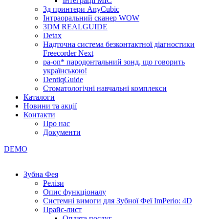
Інтеграції МІС
3д принтери AnyCubic
Інтраоральний сканер WOW
3DM REALGUIDE
Detax
Надточна система безконтактної діагностики
Freecorder Next
pa-on* пародонтальний зонд, що говорить
українською!
DentiqGuide
Стоматологічні навчальні комплекси
Каталоги
Новини та акції
Контакти
Про нас
Документи
DEMO
Зубна Фея
Релізи
Опис функціоналу
Системні вимоги для Зубної Феї ImPerio: 4D
Прайс-лист
Оплата послуг