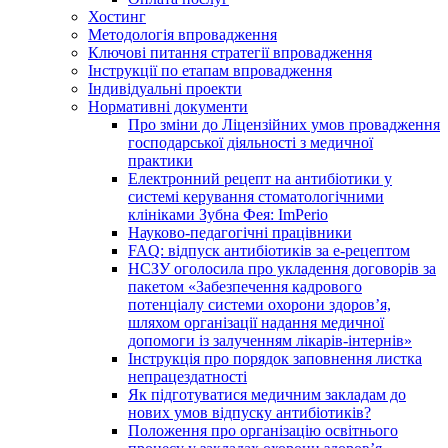
Хостинг
Методологія впровадження
Ключові питання стратегії впровадження
Інструкції по етапам впровадження
Індивідуальні проекти
Нормативні документи
Про зміни до Ліцензійних умов провадження
господарської діяльності з медичної
практики
Електронний рецепт на антибіотики у
системі керування стоматологічними
клініками Зубна Фея: ImPerio
Науково-педагогічні працівники
FAQ: відпуск антибіотиків за е-рецептом
НСЗУ оголосила про укладення договорів за
пакетом «Забезпечення кадрового
потенціалу системи охорони здоров’я,
шляхом організації надання медичної
допомоги із залученням лікарів-інтернів»
Інструкція про порядок заповнення листка
непрацездатності
Як підготуватися медичним закладам до
нових умов відпуску антибіотиків?
Положення про організацію освітнього