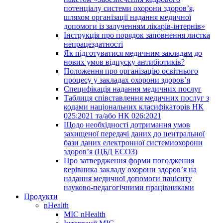
потенціалу системи охорони здоров’я,
шляхом організації надання медичної
допомоги із залученням лікарів-інтернів»
Інструкція про порядок заповнення листка
непрацездатності
Як підготуватися медичним закладам до
нових умов відпуску антибіотиків?
Положення про організацію освітнього
процесу у закладах охорони здоров’я
Специфікація надання медичних послуг
Таблиця співставлення медичних послуг з
кодами національних класифікаторів НК
025:2021 та/або НК 026:2021
Щодо необхідності дотримання умов
захищеної передачі даних до центральної
бази даних електронної системиохорони
здоров’я (ЦБД ЕСОЗ)
Про затвердження форми погодження
керівника закладу охорони здоров’я на
надання медичної допомоги пацієнту
науково-педагогічними працівниками
Продукти
nHealth
МІС nHealth