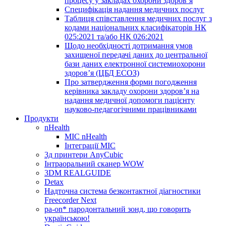
процесу у закладах охорони здоров’я
Специфікація надання медичних послуг
Таблиця співставлення медичних послуг з
кодами національних класифікаторів НК
025:2021 та/або НК 026:2021
Щодо необхідності дотримання умов
захищеної передачі даних до центральної
бази даних електронної системиохорони
здоров’я (ЦБД ЕСОЗ)
Про затвердження форми погодження
керівника закладу охорони здоров’я на
надання медичної допомоги пацієнту
науково-педагогічними працівниками
Продукти
nHealth
МІС nHealth
Інтеграції МІС
3д принтери AnyCubic
Інтраоральний сканер WOW
3DM REALGUIDE
Detax
Надточна система безконтактної діагностики
Freecorder Next
pa-on* пародонтальний зонд, що говорить
українською!