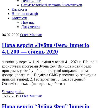
DentiqGuide
Стоматологічні навчальні комплекси
Каталоги
Новини та акції
Контакти
Про нас
Документи
04.02.2020
Олег Мышак
Нова версія «Зубна Фея» Imperio
4.1.200 — січень 2020
<<зміни у версії 4.1.191 зміни у версії 4.1.207>> Шановні
користувачі програми Зубна фея! Вийшов новий реліз
програми, у який увійшли наступні виправлення та
доопрацювання: 1. Відмітка СМС у помічнику запису на
прийом (візард); 2. Геотаргетинг; 3. Каса за день; 4.
Оптимізація каси (швидкість роботи з
Читати далі...
16.12.2019
Олег Мышак
Нова версія “Зубна Фея” Imperio