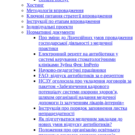
Хостинг
Методологія впровадження
Ключові питання стратегії впровадження
Інструкції по етапам впровадження
Індивідуальні проекти
Нормативні документи
Про зміни до Ліцензійних умов провадження
господарської діяльності з медичної
практики
Електронний рецепт на антибіотики у
системі керування стоматологічними
клініками Зубна Фея: ImPerio
Науково-педагогічні працівники
FAQ: відпуск антибіотиків за е-рецептом
НСЗУ оголосила про укладення договорів за
пакетом «Забезпечення кадрового
потенціалу системи охорони здоров’я,
шляхом організації надання медичної
допомоги із залученням лікарів-інтернів»
Інструкція про порядок заповнення листка
непрацездатності
Як підготуватися медичним закладам до
нових умов відпуску антибіотиків?
Положення про організацію освітнього