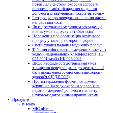
потенціалу системи охорони здоров’я,
шляхом організації надання медичної
допомоги із залученням лікарів-інтернів»
Інструкція про порядок заповнення листка
непрацездатності
Як підготуватися медичним закладам до
нових умов відпуску антибіотиків?
Положення про організацію освітнього
процесу у закладах охорони здоров’я
Специфікація надання медичних послуг
Таблиця співставлення медичних послуг з
кодами національних класифікаторів НК
025:2021 та/або НК 026:2021
Щодо необхідності дотримання умов
захищеної передачі даних до центральної
бази даних електронної системиохорони
здоров’я (ЦБД ЕСОЗ)
Про затвердження форми погодження
керівника закладу охорони здоров’я на
надання медичної допомоги пацієнту
науково-педагогічними працівниками
Продукти
nHealth
МІС nHealth