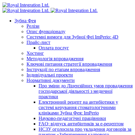
Зубна Фея
Релізи
Опис функціоналу
Системні вимоги для Зубної Феї ImPerio: 4D
Прайс-лист
Оплата послуг
Хостинг
Методологія впровадження
Ключові питання стратегії впровадження
Інструкції по етапам впровадження
Індивідуальні проекти
Нормативні документи
Про зміни до Ліцензійних умов провадження
господарської діяльності з медичної
практики
Електронний рецепт на антибіотики у
системі керування стоматологічними
клініками Зубна Фея: ImPerio
Науково-педагогічні працівники
FAQ: відпуск антибіотиків за е-рецептом
НСЗУ оголосила про укладення договорів за
пакетом «Забезпечення кадрового