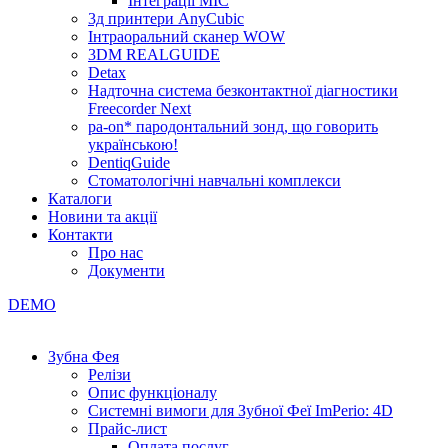
Інтеграції МІС
3д принтери AnyCubic
Інтраоральний сканер WOW
3DM REALGUIDE
Detax
Надточна система безконтактної діагностики
Freecorder Next
pa-on* пародонтальний зонд, що говорить
українською!
DentiqGuide
Стоматологічні навчальні комплекси
Каталоги
Новини та акції
Контакти
Про нас
Документи
DEMO
Зубна Фея
Релізи
Опис функціоналу
Системні вимоги для Зубної Феї ImPerio: 4D
Прайс-лист
Оплата послуг