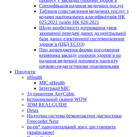
процесу у закладах охорони здоров’я
Специфікація надання медичних послуг
Таблиця співставлення медичних послуг з
кодами національних класифікаторів НК
025:2021 та/або НК 026:2021
Щодо необхідності дотримання умов
захищеної передачі даних до центральної
бази даних електронної системиохорони
здоров’я (ЦБД ЕСОЗ)
Про затвердження форми погодження
керівника закладу охорони здоров’я на
надання медичної допомоги пацієнту
науково-педагогічними працівниками
Продукти
nHealth
МІС nHealth
Інтеграції МІС
3д принтери AnyCubic
Інтраоральний сканер WOW
3DM REALGUIDE
Detax
Надточна система безконтактної діагностики
Freecorder Next
pa-on* пародонтальний зонд, що говорить
українською!