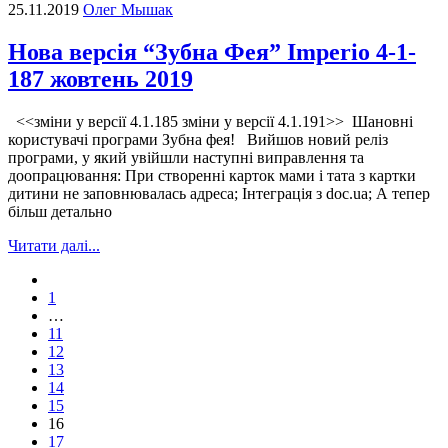
25.11.2019
Олег Мышак
Нова версія “Зубна Фея” Imperio 4-1-
187 жовтень 2019
<<зміни у версії 4.1.185 зміни у версії 4.1.191>> Шановні
користувачі програми Зубна фея! Вийшов новий реліз
програми, у який увійшли наступні виправлення та
доопрацювання: При створенні карток мами і тата з картки
дитини не заповнювалась адреса; Інтеграція з doc.ua; А тепер
більш детально
Читати далі...
1
…
11
12
13
14
15
16
17