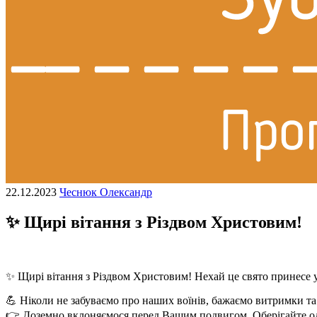
22.12.2023
Чеснюк Олександр
✨ Щирі вітання з Різдвом Христовим!
✨ Щирі вітання з Різдвом Христовим! Нехай це свято принесе у 
💪 Ніколи не забуваємо про наших воїнів, бажаємо витримки та
👉 Доземно вклоняємося перед Вашим подвигом. Оберігайте од