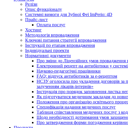
Релізи
Опис функціоналу
Системні вимоги для Зубної Феї ImPerio: 4D
Прайс-лист
Оплата послуг
Хостинг
Методологія впровадження
Ключові питання стратегії впровадження
Інструкції по етапам впровадження
Індивідуальні проекти
Нормативні документи
Про зміни до Ліцензійних умов провадження г
Електронний рецепт на антибіотики у системі
Науково-педагогічні працівники
FAQ: відпуск антибіотиків за е-рецептом
НСЗУ оголосила про укладення договорів за п
залученням лікарів-інтернів»
Інструкція про порядок заповнення листка не
Як підготуватися медичним закладам до нових
Положення про організацію освітнього процес
Специфікація надання медичних послуг
Таблиця співставлення медичних послуг з код
Щодо необхідності дотримання умов захищено
Про затвердження форми погодження керівник
Продукти