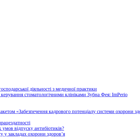
осподарської діяльності з медичної практики
 керування стоматологічними клініками Зубна Фея: ImPerio
акетом «Забезпечення кадрового потенціалу системи охорони здо
працездатності
 умов відпуску антибіотиків?
у у закладах охорони здоров’я