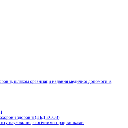
ров’я, шляхом організації надання медичної допомоги із
21
иохорони здоров’я (ЦБД ЕСОЗ)
єнту науково-педагогічними працівниками