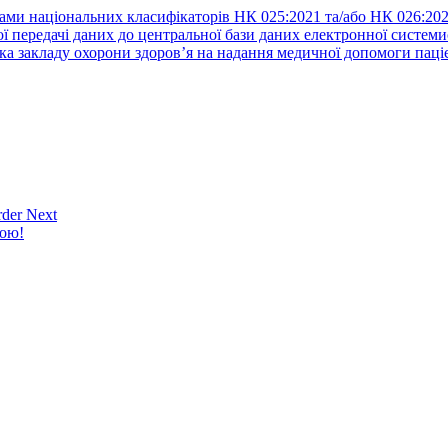
ами національних класифікаторів НК 025:2021 та/або НК 026:20
ї передачі даних до центральної бази даних електронної систем
а закладу охорони здоров’я на надання медичної допомоги паці
der Next
кою!