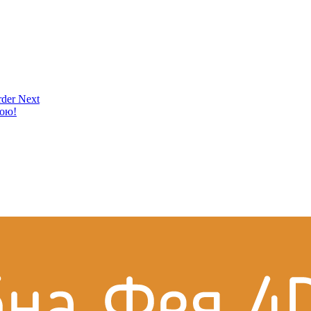
der Next
кою!