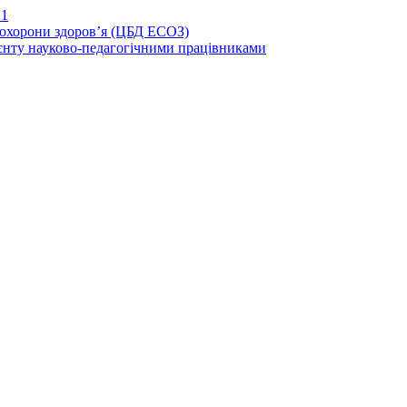
21
иохорони здоров’я (ЦБД ЕСОЗ)
єнту науково-педагогічними працівниками