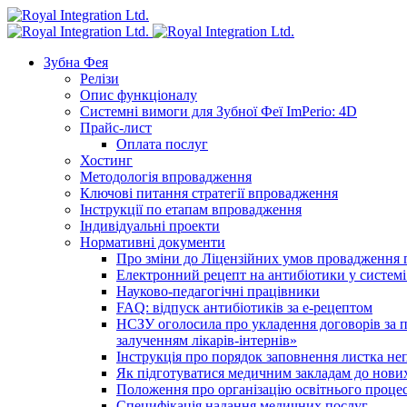
Зубна Фея
Релізи
Опис функціоналу
Системні вимоги для Зубної Феї ImPerio: 4D
Прайс-лист
Оплата послуг
Хостинг
Методологія впровадження
Ключові питання стратегії впровадження
Інструкції по етапам впровадження
Індивідуальні проекти
Нормативні документи
Про зміни до Ліцензійних умов провадження г
Електронний рецепт на антибіотики у системі
Науково-педагогічні працівники
FAQ: відпуск антибіотиків за е-рецептом
НСЗУ оголосила про укладення договорів за п
залученням лікарів-інтернів»
Інструкція про порядок заповнення листка не
Як підготуватися медичним закладам до нових
Положення про організацію освітнього процес
Специфікація надання медичних послуг