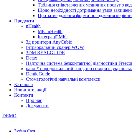
Таблиця співставлення медичних послуг з код
Щодо необхідності дотримання умов захищено
Про затвердження форми погодження керівник
Продукти
nHealth
МІС nHealth
Інтеграції МІС
3д принтери AnyCubic
Інтраоральний сканер WOW
3DM REALGUIDE
Detax
Надточна система безконтактної діагностики Freecor
pa-on* пародонтальний зонд, що говорить українсь
DentiqGuide
Стоматологічні навчальні комплекси
Каталоги
Новини та акції
Контакти
Про нас
Документи
DEMO
Зубна Фея