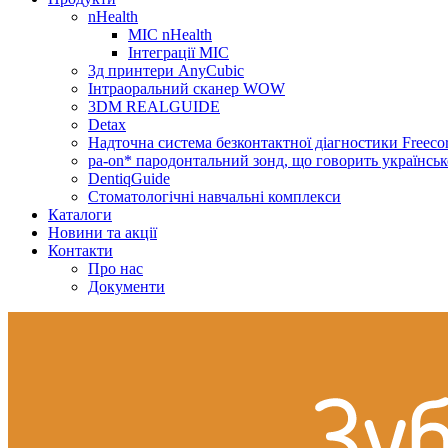
nHealth
МІС nHealth
Інтеграції МІС
3д принтери AnyCubic
Інтраоральний сканер WOW
3DM REALGUIDE
Detax
Надточна система безконтактної діагностики Freecor
pa-on* пародонтальний зонд, що говорить українсь
DentiqGuide
Стоматологічні навчальні комплекси
Каталоги
Новини та акції
Контакти
Про нас
Документи