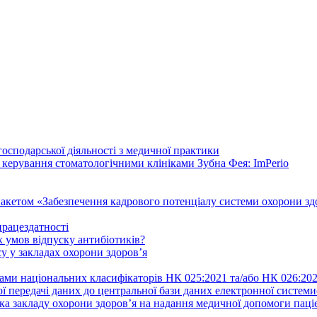
осподарської діяльності з медичної практики
 керування стоматологічними клініками Зубна Фея: ImPerio
акетом «Забезпечення кадрового потенціалу системи охорони здо
працездатності
 умов відпуску антибіотиків?
у у закладах охорони здоров’я
ами національних класифікаторів НК 025:2021 та/або НК 026:20
ї передачі даних до центральної бази даних електронної систем
а закладу охорони здоров’я на надання медичної допомоги паці