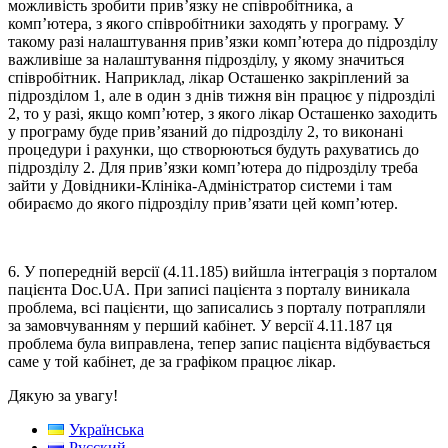
можливість зробити прив’язку не співробітника, а
комп’ютера, з якого співробітники заходять у програму. У
такому разі налаштування прив’язки комп’ютера до підрозділу
важливіше за налаштування підрозділу, у якому значиться
співробітник. Наприклад, лікар Осташенко закріплений за
підрозділом 1, але в один з днів тижня він працює у підрозділі
2, то у разі, якщо комп’ютер, з якого лікар Осташенко заходить
у програму буде прив’язаний до підрозділу 2, то виконані
процедури і рахунки, що створюються будуть рахуватись до
підрозділу 2. Для прив’язки комп’ютера до підрозділу треба
зайти у Довідники-Клініка-Адміністратор системи і там
обираємо до якого підрозділу прив’язати цей комп’ютер.
6. У попередній версії (4.11.185) вийшла інтеграція з порталом
пацієнта Doc.UA. При записі пацієнта з порталу виникала
проблема, всі пацієнти, що записались з порталу потрапляли
за замовчуванням у перший кабінет. У версії 4.11.187 ця
проблема була виправлена, тепер запис пацієнта відбувається
саме у той кабінет, де за графіком працює лікар.
Дякую за увагу!
Українська
Русский