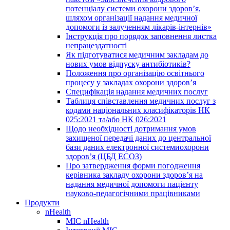
потенціалу системи охорони здоров’я,
шляхом організації надання медичної
допомоги із залученням лікарів-інтернів»
Інструкція про порядок заповнення листка
непрацездатності
Як підготуватися медичним закладам до
нових умов відпуску антибіотиків?
Положення про організацію освітнього
процесу у закладах охорони здоров’я
Специфікація надання медичних послуг
Таблиця співставлення медичних послуг з
кодами національних класифікаторів НК
025:2021 та/або НК 026:2021
Щодо необхідності дотримання умов
захищеної передачі даних до центральної
бази даних електронної системиохорони
здоров’я (ЦБД ЕСОЗ)
Про затвердження форми погодження
керівника закладу охорони здоров’я на
надання медичної допомоги пацієнту
науково-педагогічними працівниками
Продукти
nHealth
МІС nHealth