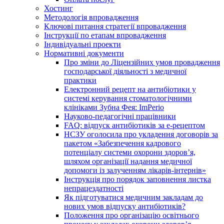
Хостинг
Методологія впровадження
Ключові питання стратегії впровадження
Інструкції по етапам впровадження
Індивідуальні проекти
Нормативні документи
Про зміни до Ліцензійних умов провадження
господарської діяльності з медичної
практики
Електронний рецепт на антибіотики у
системі керування стоматологічними
клініками Зубна Фея: ImPerio
Науково-педагогічні працівники
FAQ: відпуск антибіотиків за е-рецептом
НСЗУ оголосила про укладення договорів за
пакетом «Забезпечення кадрового
потенціалу системи охорони здоров’я,
шляхом організації надання медичної
допомоги із залученням лікарів-інтернів»
Інструкція про порядок заповнення листка
непрацездатності
Як підготуватися медичним закладам до
нових умов відпуску антибіотиків?
Положення про організацію освітнього