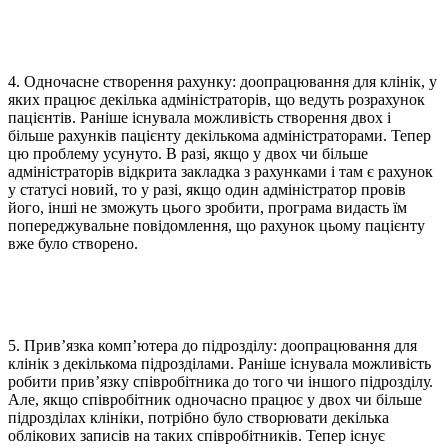
4. Одночасне створення рахунку: доопрацювання для клінік, у
яких працює декілька адміністраторів, що ведуть розрахунок
пацієнтів. Раніше існувала можливість створення двох і
більше рахунків пацієнту декількома адміністраторами. Тепер
цю проблему усунуто. В разі, якщо у двох чи більше
адміністраторів відкрита закладка з рахунками і там є рахунок
у статусі новий, то у разі, якщо один адміністратор провів
його, інші не зможуть цього зробити, програма видасть їм
попереджувальне повідомлення, що рахунок цьому пацієнту
вже було створено.
5. Прив’язка комп’ютера до підрозділу: доопрацювання для
клінік з декількома підрозділами. Раніше існувала можливість
робити прив’язку співробітника до того чи іншого підрозділу.
Але, якщо співробітник одночасно працює у двох чи більше
підрозділах клініки, потрібно було створювати декілька
облікових записів на таких співробітників. Тепер існує