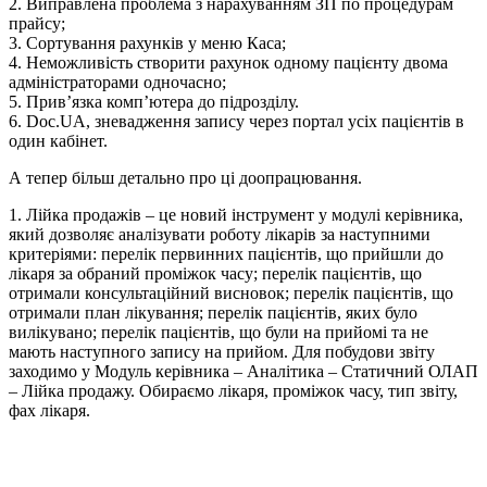
2. Виправлена проблема з нарахуванням ЗП по процедурам
прайсу;
3. Сортування рахунків у меню Каса;
4. Неможливість створити рахунок одному пацієнту двома
адміністраторами одночасно;
5. Прив’язка комп’ютера до підрозділу.
6. Doc.UA, зневадження запису через портал усіх пацієнтів в
один кабінет.
А тепер більш детально про ці доопрацювання.
1. Лійка продажів – це новий інструмент у модулі керівника,
який дозволяє аналізувати роботу лікарів за наступними
критеріями: перелік первинних пацієнтів, що прийшли до
лікаря за обраний проміжок часу; перелік пацієнтів, що
отримали консультаційний висновок; перелік пацієнтів, що
отримали план лікування; перелік пацієнтів, яких було
вилікувано; перелік пацієнтів, що були на прийомі та не
мають наступного запису на прийом. Для побудови звіту
заходимо у Модуль керівника – Аналітика – Статичний ОЛАП
– Лійка продажу. Обираємо лікаря, проміжок часу, тип звіту,
фах лікаря.