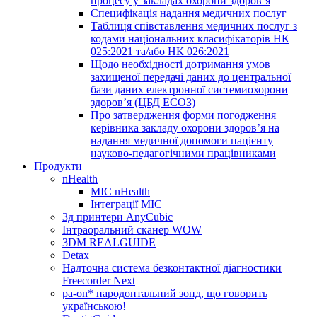
процесу у закладах охорони здоров’я
Специфікація надання медичних послуг
Таблиця співставлення медичних послуг з
кодами національних класифікаторів НК
025:2021 та/або НК 026:2021
Щодо необхідності дотримання умов
захищеної передачі даних до центральної
бази даних електронної системиохорони
здоров’я (ЦБД ЕСОЗ)
Про затвердження форми погодження
керівника закладу охорони здоров’я на
надання медичної допомоги пацієнту
науково-педагогічними працівниками
Продукти
nHealth
МІС nHealth
Інтеграції МІС
3д принтери AnyCubic
Інтраоральний сканер WOW
3DM REALGUIDE
Detax
Надточна система безконтактної діагностики
Freecorder Next
pa-on* пародонтальний зонд, що говорить
українською!