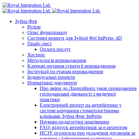
Зубна Фея
Релізи
Опис функціоналу
Системні вимоги для Зубної Феї ImPerio: 4D
Прайс-лист
Оплата послуг
Хостинг
Методологія впровадження
Ключові питання стратегії впровадження
Інструкції по етапам впровадження
Індивідуальні проекти
Нормативні документи
Про зміни до Ліцензійних умов провадження
господарської діяльності з медичної
практики
Електронний рецепт на антибіотики у
системі керування стоматологічними
клініками Зубна Фея: ImPerio
Науково-педагогічні працівники
FAQ: відпуск антибіотиків за е-рецептом
НСЗУ оголосила про укладення договорів за
пакетом «Забезпечення кадрового