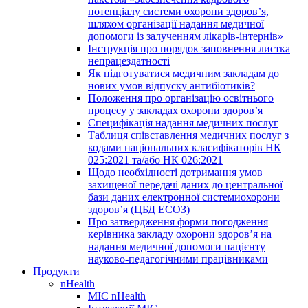
потенціалу системи охорони здоров’я,
шляхом організації надання медичної
допомоги із залученням лікарів-інтернів»
Інструкція про порядок заповнення листка
непрацездатності
Як підготуватися медичним закладам до
нових умов відпуску антибіотиків?
Положення про організацію освітнього
процесу у закладах охорони здоров’я
Специфікація надання медичних послуг
Таблиця співставлення медичних послуг з
кодами національних класифікаторів НК
025:2021 та/або НК 026:2021
Щодо необхідності дотримання умов
захищеної передачі даних до центральної
бази даних електронної системиохорони
здоров’я (ЦБД ЕСОЗ)
Про затвердження форми погодження
керівника закладу охорони здоров’я на
надання медичної допомоги пацієнту
науково-педагогічними працівниками
Продукти
nHealth
МІС nHealth