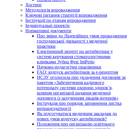
Хостинг
Методологія впровадження
Ключові питання стратегії впровадження
Інструкції по етапам впровадження
Індивідуальні проекти
Нормативні документи
Про зміни до Ліцензійних умов провадження
господарської діяльності з медичної
практики
Електронний рецепт на антибіотики у
системі керування стоматологічними
клініками Зубна Фея: ImPerio
Науково-педагогічні працівники
FAQ: відпуск антибіотиків за е-рецептом
НСЗУ оголосила про укладення договорів за
пакетом «Забезпечення кадрового
потенціалу системи охорони здоров’я,
шляхом організації надання медичної
допомоги із залученням лікарів-інтернів»
Інструкція про порядок заповнення листка
непрацездатності
Як підготуватися медичним закладам до
нових умов відпуску антибіотиків?
Положення про організацію освітнього