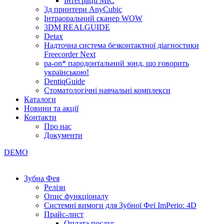
Інтеграції МІС
3д принтери AnyCubic
Інтраоральний сканер WOW
3DM REALGUIDE
Detax
Надточна система безконтактної діагностики
Freecorder Next
pa-on* пародонтальний зонд, що говорить
українською!
DentiqGuide
Стоматологічні навчальні комплекси
Каталоги
Новини та акції
Контакти
Про нас
Документи
DEMO
Зубна Фея
Релізи
Опис функціоналу
Системні вимоги для Зубної Феї ImPerio: 4D
Прайс-лист
Оплата послуг