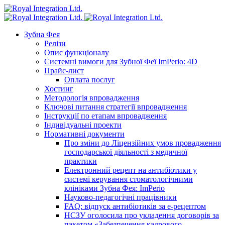
Зубна Фея
Релізи
Опис функціоналу
Системні вимоги для Зубної Феї ImPerio: 4D
Прайс-лист
Оплата послуг
Хостинг
Методологія впровадження
Ключові питання стратегії впровадження
Інструкції по етапам впровадження
Індивідуальні проекти
Нормативні документи
Про зміни до Ліцензійних умов провадження
господарської діяльності з медичної
практики
Електронний рецепт на антибіотики у
системі керування стоматологічними
клініками Зубна Фея: ImPerio
Науково-педагогічні працівники
FAQ: відпуск антибіотиків за е-рецептом
НСЗУ оголосила про укладення договорів за
пакетом «Забезпечення кадрового