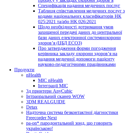
процесу у закладах охорони здоров’я
Специфікація надання медичних послуг
Таблиця співставлення медичних послуг з
кодами національних класифікаторів НК
025:2021 та/або НК 026:2021
Щодо необхідності дотримання умов
захищеної передачі даних до центральної
бази даних електронної системиохорони
здоров’я (ЦБД ЕСОЗ)
Про затвердження форми погодження
керівника закладу охорони здоров’я на
надання медичної допомоги пацієнту
науково-педагогічними працівниками
Продукти
nHealth
МІС nHealth
Інтеграції МІС
3д принтери AnyCubic
Інтраоральний сканер WOW
3DM REALGUIDE
Detax
Надточна система безконтактної діагностики
Freecorder Next
pa-on* пародонтальний зонд, що говорить
українською!