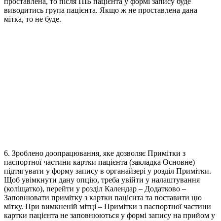
проставлена, то після ПІБ пацієнта у формі запису буде
виводитись група пацієнта. Якщо ж не проставлена дана
мітка, то не буде.
6. Зроблено доопрацювання, яке дозволяє Примітки з
паспортної частини картки пацієнта (закладка Основне)
підтягувати у форму запису в органайзері у розділ Примітки.
Щоб увімкнути дану опцію, треба увійти у налаштування
(коліщатко), перейти у розділ Календар – Додатково –
Заповнювати примітку з картки пацієнта та поставити цю
мітку. При вимкненій мітці – Примітки з паспортної частини
картки пацієнта не заповнюються у формі запису на прийом у