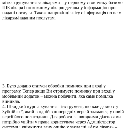
мітка групування за лікарями – у першому стовпчику бачимо
ПІБ лікаря і по кожному лікарю детальну інформацію про
надані послуги. Також наприкінці звіту є інформація по всім
лікарям/наданим послугам.
3. Було додано статуси обробки помилок при вході у
програму. Тепер якщо Ви отримуєте помилку при вході у
мобільний додаток – можна побачити, яка саме помилка
виникла.
4. Швидкий курс лікування – інструмент, що вже давно є у
Зубній феї, який в одній з попередніх версій зламався, у новій
версії його полагодили. Для роботи із швидкими діагнозами
потрібно увійти у права користувача через Адміністратор
системи і увімкнути дану опцію у закладці «Арм лікаря» –