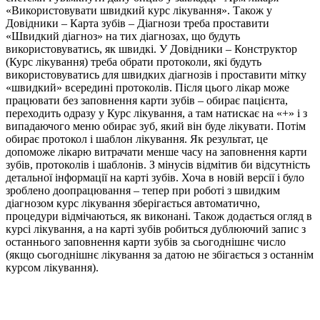
«Використовувати швидкий курс лікування». Також у
Довідники – Карта зубів – Діагнози треба проставити
«Швидкий діагноз» на тих діагнозах, що будуть
використовуватись, як швидкі. У Довідники – Конструктор
(Курс лікування) треба обрати протоколи, які будуть
використовуватись для швидких діагнозів і проставити мітку
«швидкий» всередині протоколів. Після цього лікар може
працювати без заповнення карти зубів – обирає пацієнта,
переходить одразу у Курс лікування, а там натискає на «+» і з
випадаючого меню обирає зуб, який він буде лікувати. Потім
обирає протокол і шаблон лікування. Як результат, це
допоможе лікарю витрачати менше часу на заповнення карти
зубів, протоколів і шаблонів. З мінусів відмітив би відсутність
детальної інформації на карті зубів. Хоча в новій версії і було
зроблено доопрацювання – тепер при роботі з швидким
діагнозом курс лікування зберігається автоматично,
процедури відмічаються, як виконані. Також додається огляд в
курсі лікування, а на карті зубів робиться дублюючий запис з
останнього заповнення карти зубів за сьогоднішнє число
(якщо сьогоднішнє лікування за датою не збігається з останнім
курсом лікування).