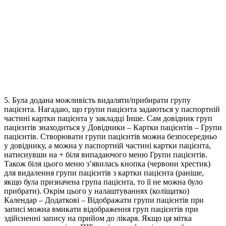
5. Була додана можливість видаляти/прибирати групу
пацієнта. Нагадаю, що групи пацієнта задаються у паспортній
частині картки пацієнта у закладці Інше. Сам довідник груп
пацієнтів знаходиться у Довідники – Картки пацієнтів – Групи
пацієнтів. Створювати групи пацієнтів можна безпосередньо
у довіднику, а можна у паспортній частині картки пацієнта,
натиснувши на + біля випадаючого меню Групи пацієнтів.
Також біля цього меню з’явилась кнопка (червони хрестик)
для видалення групи пацієнтів з картки пацієнта (раніше,
якщо була призначена група пацієнта, то її не можна було
прибрати). Окрім цього у налаштуваннях (коліщатко)
Календар – Додаткові – Відображати групи пацієнтів при
записі можна вмикати відображення груп пацієнтів при
здійсненні запису на прийом до лікаря. Якщо ця мітка