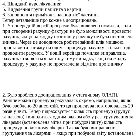
4. Швидкий курс лікування;
5. Видалення групи пацієнта з картки;
6. Заповнення приміток з паспортної частини.
Тепер детальніше про кожне з доопрацювань.
1. У попередній версії програми була виявлена помилка, коли
при створенні рахунку-фактури не було можливості провести
рахунок, якщо на жодну позицію у рахунку не була поставлена
знижка. Через це доводилось робити зайвий клік мишкою,
проставляти знижку на одну з процедур рахунку і тільки тоді
проводити рахунок. У новій версії ця помилка виправлена,
рахунок створюється навіть у тому випадку, якщо на жодну
процедуру у рахунку не проставлена відмітка про знижку.
2. Було зроблено доопрацювання у статичному ОЛАПі.
Раніше кожна процедура рахувалась окремо, наприклад, якщо
було зроблено 20 анестезій, то ця процедура повторювалась 20
разів у звіті. Тепер підраховується кількість процедур (групує
за назвою) і виводиться одним рядком або у разі групування за
лікарями (встановлена мітка при побудові звіту) кількість
процедур по кожному лікарю. Також було виправлено
групування за лікарями – якщо при побудові звіту встановлена