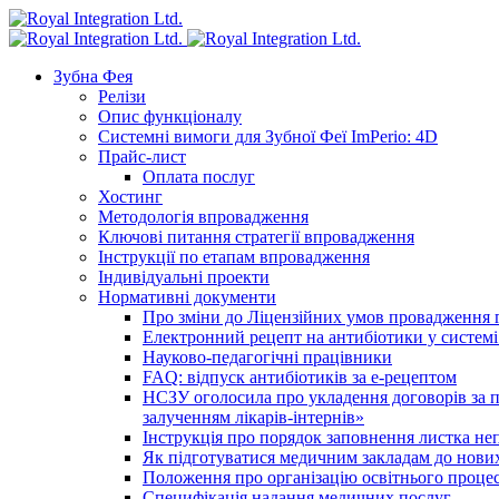
Зубна Фея
Релізи
Опис функціоналу
Системні вимоги для Зубної Феї ImPerio: 4D
Прайс-лист
Оплата послуг
Хостинг
Методологія впровадження
Ключові питання стратегії впровадження
Інструкції по етапам впровадження
Індивідуальні проекти
Нормативні документи
Про зміни до Ліцензійних умов провадження г
Електронний рецепт на антибіотики у системі
Науково-педагогічні працівники
FAQ: відпуск антибіотиків за е-рецептом
НСЗУ оголосила про укладення договорів за п
залученням лікарів-інтернів»
Інструкція про порядок заповнення листка не
Як підготуватися медичним закладам до нових
Положення про організацію освітнього процес
Специфікація надання медичних послуг