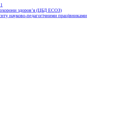
21
иохорони здоров’я (ЦБД ЕСОЗ)
єнту науково-педагогічними працівниками