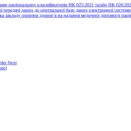
ами національних класифікаторів НК 025:2021 та/або НК 026:20
ї передачі даних до центральної бази даних електронної систем
а закладу охорони здоров’я на надання медичної допомоги паці
der Next
кою!