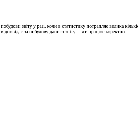
будови звіту у разі, коли в статистику потрапляє велика кількіст
відповідає за побудову даного звіту – все працює коректно.