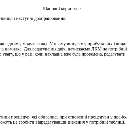
Шановні користувачі.
 увійшли наступні доопрацювання:
накладних у модулі склад. У цьому випуску у прибуткових і вида
а помилка. Для редагування двічі натискаємо ЛКМ на потрібній п
ю увагу, що у разі, коли накладна вже була проведена, редагувати 
і типи процедур, які обирались при створенні процедури у прайс
зможуть це зробити відредагувавши значення у потрібній таблиці.