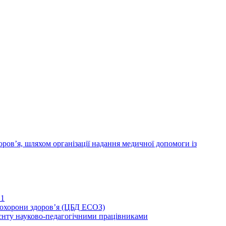
ров’я, шляхом організації надання медичної допомоги із
21
иохорони здоров’я (ЦБД ЕСОЗ)
єнту науково-педагогічними працівниками