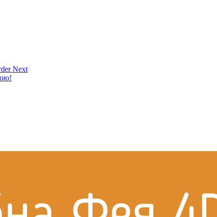
der Next
кою!