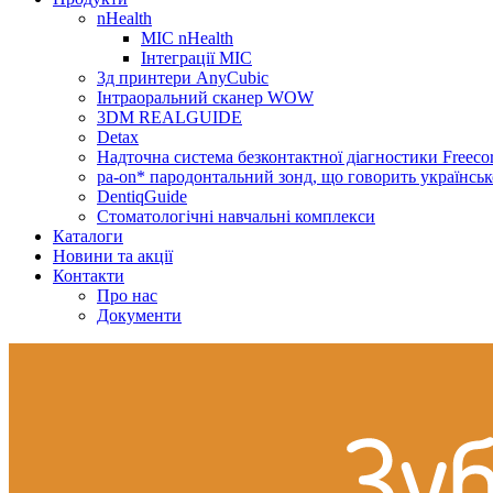
nHealth
МІС nHealth
Інтеграції МІС
3д принтери AnyCubic
Інтраоральний сканер WOW
3DM REALGUIDE
Detax
Надточна система безконтактної діагностики Freecor
pa-on* пародонтальний зонд, що говорить українсь
DentiqGuide
Стоматологічні навчальні комплекси
Каталоги
Новини та акції
Контакти
Про нас
Документи