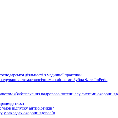
осподарської діяльності з медичної практики
 керування стоматологічними клініками Зубна Фея: ImPerio
акетом «Забезпечення кадрового потенціалу системи охорони здо
працездатності
 умов відпуску антибіотиків?
у у закладах охорони здоров’я