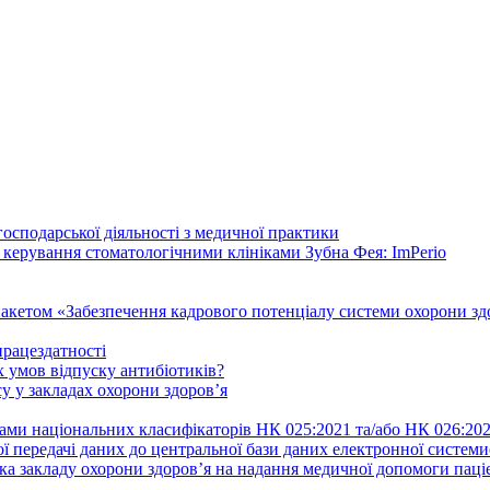
осподарської діяльності з медичної практики
 керування стоматологічними клініками Зубна Фея: ImPerio
акетом «Забезпечення кадрового потенціалу системи охорони здо
працездатності
 умов відпуску антибіотиків?
у у закладах охорони здоров’я
ами національних класифікаторів НК 025:2021 та/або НК 026:20
ї передачі даних до центральної бази даних електронної систем
а закладу охорони здоров’я на надання медичної допомоги паці