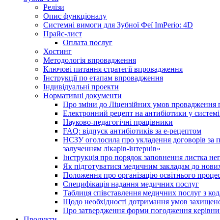
Релізи
Опис функціоналу
Системні вимоги для Зубної Феї ImPerio: 4D
Прайс-лист
Оплата послуг
Хостинг
Методологія впровадження
Ключові питання стратегії впровадження
Інструкції по етапам впровадження
Індивідуальні проекти
Нормативні документи
Про зміни до Ліцензійних умов провадження г
Електронний рецепт на антибіотики у системі
Науково-педагогічні працівники
FAQ: відпуск антибіотиків за е-рецептом
НСЗУ оголосила про укладення договорів за п
залученням лікарів-інтернів»
Інструкція про порядок заповнення листка не
Як підготуватися медичним закладам до нових
Положення про організацію освітнього процес
Специфікація надання медичних послуг
Таблиця співставлення медичних послуг з код
Щодо необхідності дотримання умов захищено
Про затвердження форми погодження керівник
Продукти