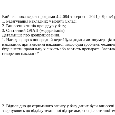
Вийшла нова версія програми 4-2-084 за серпень 2021р. До неї
1. Редагування накладних у модулі Склад;
2. Винесення типів процедур у базу;
3. Статичний ОЛАП (модернізація).
Детальніше про доопрацювання.
1. Нагадаю, що в попередній версії була додана автонумерація 
накладних при внесенні накладної, якщо була зроблена механічн
буде внести правильну кількість або вартість препарата. Зверта
створення накладної.
2. Відповідно до отриманого запиту у базу даних були винесен
звернувшись до відділу технічної підтримки, спеціалісти якої 