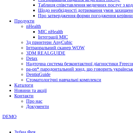
Таблиця співставлення медичних послуг з код
Щодо необхідності дотримання умов захищено
Про затвердження форми погодження керівник
Продукти
nHealth
МІС nHealth
Інтеграції МІС
3д принтери AnyCubic
Інтраоральний сканер WOW
3DM REALGUIDE
Detax
Надточна система безконтактної діагностики Freecor
pa-on* пародонтальний зонд, що говорить українсь
DentiqGuide
Стоматологічні навчальні комплекси
Каталоги
Новини та акції
Контакти
Про нас
Документи
DEMO
Зубна Фея