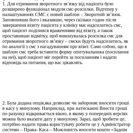
1. Для отримання зворотного зв’язку від пацієнта було
розширено функціонал модуля смс-розсилки. Відтепер у
налаштуваннях СМС є новий шаблон – Зворотній зв’язок.
Заповнивши його і вказавши, через скільки годин після
завершення візиту пацієнта у клініку має надсилатись смс,
щоб пацієнт поділився враженнями від візиту, а також
проставивши відмітку, щоб виконувалась розсилка смс для
отримання зворотного зв’язку – смски будуть надсилатись, як
по аналогії з смс з нагадуванням про візит. Само собою, що в
шаблон смс треба вставити форму опитувальника (посилання
на неї), щоб пацієнт міг перейти за посиланням і надати
відповідь на питання, що вас цікавлять.
2. Була додана опція,яка дозволяє чи забороняє вносити гроші
в касу у минулому. Наприклад, при натисканні Внести гроші
по рахунку відкривається вікно, в якому у попередніх версіях
можна було вказати дату у минулому. Зараз, щоб зробити це,
потрібно надати права користувачу робити це у Адміністратор
системи – Права- Каса – Можливість вносити кошти «Заднім