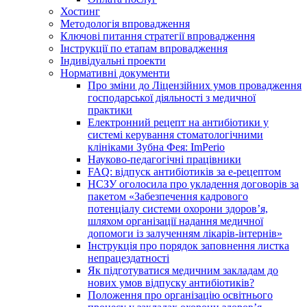
Хостинг
Методологія впровадження
Ключові питання стратегії впровадження
Інструкції по етапам впровадження
Індивідуальні проекти
Нормативні документи
Про зміни до Ліцензійних умов провадження
господарської діяльності з медичної
практики
Електронний рецепт на антибіотики у
системі керування стоматологічними
клініками Зубна Фея: ImPerio
Науково-педагогічні працівники
FAQ: відпуск антибіотиків за е-рецептом
НСЗУ оголосила про укладення договорів за
пакетом «Забезпечення кадрового
потенціалу системи охорони здоров’я,
шляхом організації надання медичної
допомоги із залученням лікарів-інтернів»
Інструкція про порядок заповнення листка
непрацездатності
Як підготуватися медичним закладам до
нових умов відпуску антибіотиків?
Положення про організацію освітнього