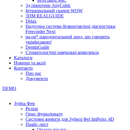
Інтеграції МІС
3д принтери AnyCubic
Інтраоральний сканер WOW
3DM REALGUIDE
Detax
Надточна система безконтактної діагностики
Freecorder Next
pa-on* пародонтальний зонд, що говорить
українською!
DentiqGuide
Стоматологічні навчальні комплекси
Каталоги
Новини та акції
Контакти
Про нас
Документи
DEMO
Зубна Фея
Релізи
Опис функціоналу
Системні вимоги для Зубної Феї ImPerio: 4D
Прайс-лист
Оплата послуг