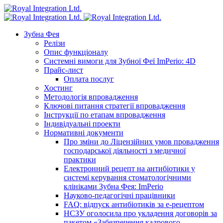
Зубна Фея
Релізи
Опис функціоналу
Системні вимоги для Зубної Феї ImPerio: 4D
Прайс-лист
Оплата послуг
Хостинг
Методологія впровадження
Ключові питання стратегії впровадження
Інструкції по етапам впровадження
Індивідуальні проекти
Нормативні документи
Про зміни до Ліцензійних умов провадження
господарської діяльності з медичної
практики
Електронний рецепт на антибіотики у
системі керування стоматологічними
клініками Зубна Фея: ImPerio
Науково-педагогічні працівники
FAQ: відпуск антибіотиків за е-рецептом
НСЗУ оголосила про укладення договорів за
пакетом «Забезпечення кадрового