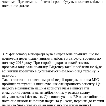
числом». При вимкненій тичці гроші будуть вноситись тільки
поточною датою.
3. У файловому менеджері була виправлена помилка, що не
дозволяла переглядати знятки пацієнта з датою створення до
початку 2018 року. При спробі відкрити такий зняток
програма видавала помилку. Відтепер такої проблеми не буде,
всі знятки коректно відкриваються незалежно від терміну їх
давності.
Також з останніх новин хмарної версії програми: наша МІС
пройшла тестування виписування електронного рецепту. Це
надасть можливість нашим користувачам виписувати
електронні рецепти на антибіотики як у рамках плану
лікування,так і без нього. Для виписування ЕР на антибіотики
потрібно виконати пошук пацієнта у Єхелз, перейти до картки
пацієнта (натискаємо на айдішку, що повернув пошук),