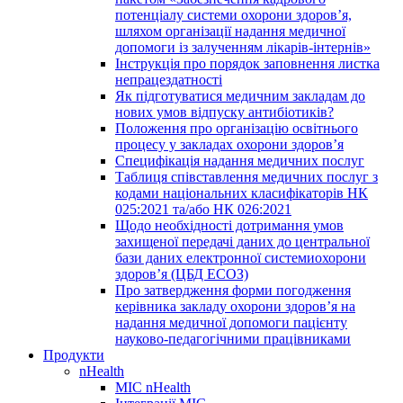
потенціалу системи охорони здоров’я,
шляхом організації надання медичної
допомоги із залученням лікарів-інтернів»
Інструкція про порядок заповнення листка
непрацездатності
Як підготуватися медичним закладам до
нових умов відпуску антибіотиків?
Положення про організацію освітнього
процесу у закладах охорони здоров’я
Специфікація надання медичних послуг
Таблиця співставлення медичних послуг з
кодами національних класифікаторів НК
025:2021 та/або НК 026:2021
Щодо необхідності дотримання умов
захищеної передачі даних до центральної
бази даних електронної системиохорони
здоров’я (ЦБД ЕСОЗ)
Про затвердження форми погодження
керівника закладу охорони здоров’я на
надання медичної допомоги пацієнту
науково-педагогічними працівниками
Продукти
nHealth
МІС nHealth