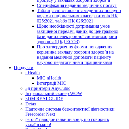
процесу у закладах охорони здоров’я
Специфікація надання медичних послуг
Таблиця співставлення медичних послуг з
кодами національних класифікаторів НК
025:2021 та/або НК 026:2021
Щодо необхідності дотримання умов
захищеної передачі даних до центральної
бази даних електронної системиохорони
здоров’я (ЦБД ЕСОЗ)
Про затвердження форми погодження
керівника закладу охорони здоров’я на
надання медичної допомоги пацієнту
науково-педагогічними працівниками
Продукти
nHealth
МІС nHealth
Інтеграції МІС
3д принтери AnyCubic
Інтраоральний сканер WOW
3DM REALGUIDE
Detax
Надточна система безконтактної діагностики
Freecorder Next
pa-on* пародонтальний зонд, що говорить
українською!