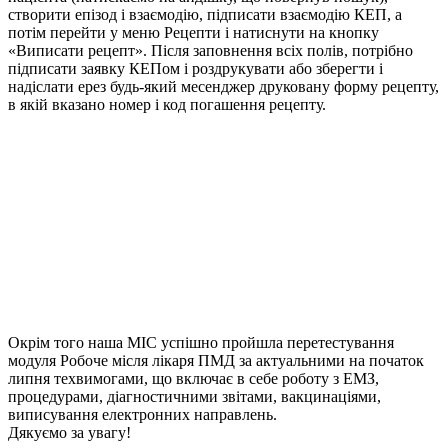
створити епізод і взаємодію, підписати взаємодію КЕП, а
потім перейти у меню Рецепти і натиснути на кнопку
«Виписати рецепт». Після заповнення всіх полів, потрібно
підписати заявку КЕПом і роздрукувати або зберегти і
надіслати ерез будь-який месенджер друковану форму рецепту,
в якій вказано номер і код погашення рецепту.
Окрім того наша МІС успішно пройшла перетестування
модуля Робоче місля лікаря ПМД за актуальними на початок
липня техвимогами, що включає в себе роботу з ЕМЗ,
процедурами, діагностичними звітами, вакцинаціями,
виписування електронних направлень.
Дякуємо за увагу!