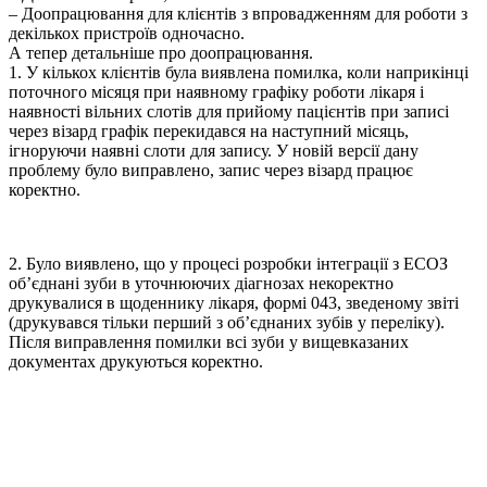
– Доопрацювання для клієнтів з впровадженням для роботи з
декількох пристроїв одночасно.
А тепер детальніше про доопрацювання.
1. У кількох клієнтів була виявлена помилка, коли наприкінці
поточного місяця при наявному графіку роботи лікаря і
наявності вільних слотів для прийому пацієнтів при записі
через візард графік перекидався на наступний місяць,
ігноруючи наявні слоти для запису. У новій версії дану
проблему було виправлено, запис через візард працює
коректно.
2. Було виявлено, що у процесі розробки інтеграції з ЕСОЗ
об’єднані зуби в уточнюючих діагнозах некоректно
друкувалися в щоденнику лікаря, формі 043, зведеному звіті
(друкувався тільки перший з об’єднаних зубів у переліку).
Після виправлення помилки всі зуби у вищевказаних
документах друкуються коректно.