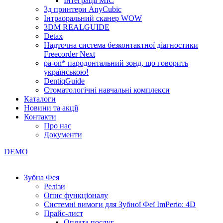
Інтеграції МІС
3д принтери AnyCubic
Інтраоральний сканер WOW
3DM REALGUIDE
Detax
Надточна система безконтактної діагностики
Freecorder Next
pa-on* пародонтальний зонд, що говорить
українською!
DentiqGuide
Стоматологічні навчальні комплекси
Каталоги
Новини та акції
Контакти
Про нас
Документи
DEMO
Зубна Фея
Релізи
Опис функціоналу
Системні вимоги для Зубної Феї ImPerio: 4D
Прайс-лист
Оплата послуг