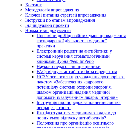
Хостинг
Методологія впровадження
Ключові питання стратегії впровадження
Інструкції по етапам впровадження
Індивідуальні проекти
Нормативні документи
Про зміни до Ліцензійних умов провадження
господарської діяльності з медичної
практики
Електронний рецепт на антибіотики у
системі керування стоматологічними
клініками Зубна Фея: ImPerio
Науково-педагогічні працівники
FAQ: відпуск антибіотиків за е-рецептом
НСЗУ оголосила про укладення договорів за
пакетом «Забезпечення кадрового
потенціалу системи охорони здоров’я,
шляхом організації надання медичної
допомоги із залученням лікарів-інтернів»
Інструкція про порядок заповнення листка
непрацездатності
Як підготуватися медичним закладам до
нових умов відпуску антибіотиків?
Положення про організацію освітнього