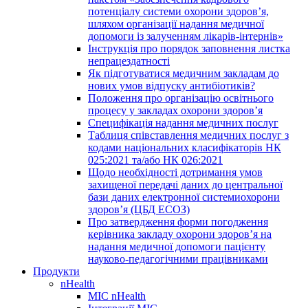
потенціалу системи охорони здоров’я,
шляхом організації надання медичної
допомоги із залученням лікарів-інтернів»
Інструкція про порядок заповнення листка
непрацездатності
Як підготуватися медичним закладам до
нових умов відпуску антибіотиків?
Положення про організацію освітнього
процесу у закладах охорони здоров’я
Специфікація надання медичних послуг
Таблиця співставлення медичних послуг з
кодами національних класифікаторів НК
025:2021 та/або НК 026:2021
Щодо необхідності дотримання умов
захищеної передачі даних до центральної
бази даних електронної системиохорони
здоров’я (ЦБД ЕСОЗ)
Про затвердження форми погодження
керівника закладу охорони здоров’я на
надання медичної допомоги пацієнту
науково-педагогічними працівниками
Продукти
nHealth
МІС nHealth