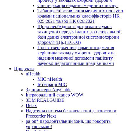
процесу у закладах охорони здоров’я
Специфікація надання медичних послуг
Таблиця співставлення медичних послуг з
кодами національних класифікаторів НК
025:2021 та/або НК 026:2021
Щодо необхідності дотримання умов
захищеної передачі даних до центральної
бази даних електронної системиохорони
здоров’я (ЦБД ЕСОЗ)
Про затвердження форми погодження
керівника закладу охорони здоров’я на
надання медичної допомоги пацієнту
науково-педагогічними працівниками
Продукти
nHealth
МІС nHealth
Інтеграції МІС
3д принтери AnyCubic
Інтраоральний сканер WOW
3DM REALGUIDE
Detax
Надточна система безконтактної діагностики
Freecorder Next
pa-on* пародонтальний зонд, що говорить
українською!