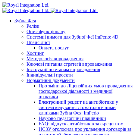
Зубна Фея
Релізи
Опис функціоналу
Системні вимоги для Зубної Феї ImPerio: 4D
Прайс-лист
Оплата послуг
Хостинг
Методологія впровадження
Ключові питання стратегії впровадження
Інструкції по етапам впровадження
Індивідуальні проекти
Нормативні документи
Про зміни до Ліцензійних умов провадження
господарської діяльності з медичної
практики
Електронний рецепт на антибіотики у
системі керування стоматологічними
клініками Зубна Фея: ImPerio
Науково-педагогічні працівники
FAQ: відпуск антибіотиків за е-рецептом
НСЗУ оголосила про укладення договорів за
пакетом «Забезпечення кадрового