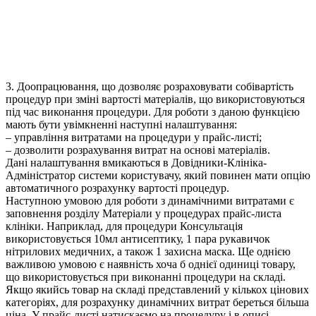
3. Доопрацювання, що дозволяє розраховувати собівартість
процедур при зміні вартості матеріалів, що використовуються
під час виконання процедури. Для роботи з даною функцією
мають бути увімкненні наступні налаштування:
– управління витратами на процедури у прайс-листі;
– дозволити розрахування витрат на основі матеріалів.
Дані налаштування вмикаються в Довідники-Клініка-
Адміністратор системи користувачу, який повинен мати опцію
автоматичного розрахунку вартості процедур.
Наступною умовою для роботи з динамічними витратами є
заповнення розділу Матеріали у процедурах прайс-листа
клініки. Наприклад, для процедури Консультація
використовується 10мл антисептику, 1 пара рукавичок
нітрилових медичних, а також 1 захисна маска. Ще однією
важливою умовою є наявність хоча б однієї одиниці товару,
що використовується при виконанні процедури на складі.
Якщо якийсь товар на складі представлений у кількох цінових
категоріях, для розрахунку динамічних витрат береться більша
ціна. У прайс-листі натискаємо на процедуру і в описі