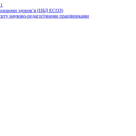
21
иохорони здоров’я (ЦБД ЕСОЗ)
єнту науково-педагогічними працівниками