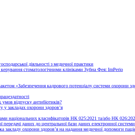
осподарської діяльності з медичної практики
 керування стоматологічними клініками Зубна Фея: ImPerio
акетом «Забезпечення кадрового потенціалу системи охорони здо
працездатності
 умов відпуску антибіотиків?
у у закладах охорони здоров’я
ами національних класифікаторів НК 025:2021 та/або НК 026:20
ї передачі даних до центральної бази даних електронної систем
а закладу охорони здоров’я на надання медичної допомоги паці