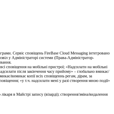
грами. Сервіс сповіщень FireBase Cloud Messaging інтегровано
озвіл у Адміністраторі системи (Права-Адміністратор-
ування.
сі сповіщення на мобільні пристрої; «Надсилати на мобільні
«Надсилати після закінчення часу прийому» – глобально вмикає/
икає/вимикає копії всіх сповіщеннь регам, дірам, за
віщення; «у т.ч. надсилати мені у разі створення мною події»
лікаря в Майстрі запису (візарді); створення/зміна/видалення