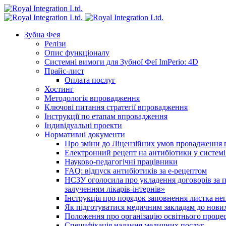
Зубна Фея
Релізи
Опис функціоналу
Системні вимоги для Зубної Феї ImPerio: 4D
Прайс-лист
Оплата послуг
Хостинг
Методологія впровадження
Ключові питання стратегії впровадження
Інструкції по етапам впровадження
Індивідуальні проекти
Нормативні документи
Про зміни до Ліцензійних умов провадження г
Електронний рецепт на антибіотики у системі
Науково-педагогічні працівники
FAQ: відпуск антибіотиків за е-рецептом
НСЗУ оголосила про укладення договорів за п
залученням лікарів-інтернів»
Інструкція про порядок заповнення листка не
Як підготуватися медичним закладам до нових
Положення про організацію освітнього процес
Специфікація надання медичних послуг