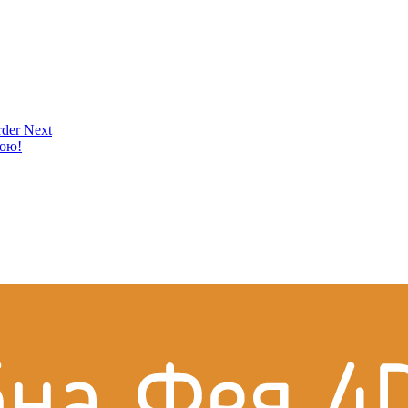
der Next
кою!