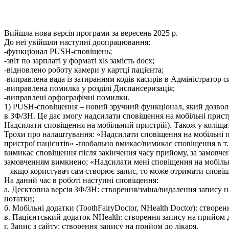
Вийшла нова версія програми за вересень 2025 р.
До неї увійшли наступні доопрацювання:
-функціонал
PUSH
-сповіщень;
-звіт по зарплаті у форматі xls замість docx;
-відновлено роботу камери у картці пацієнта;
-виправлена вада із затиранням кодів касирів в Адміністратор с
-виправлена помилка у розділі Диспансеризація;
-виправлені орфографічні помилки.
1)
PUSH
-сповіщення – новий зручний функціонал, який дозволя
в ЗФ/ЗН. Це дає змогу надсилати сповіщення на мобільні прист
Надсилати сповіщення на мобільний пристрій). Також у коліща
Трохи про налаштування: «Надсилати сповіщення на мобільні пр
пристрої пацієнтів» -глобально вмикає/вимикає сповіщення в т.
вимикає сповіщення після закінчення часу прийому, за замовчен
замовченням вимкнено; «Надсилати мені сповіщення на мобільни
– якщо користувач сам створює запис, то може отримати сповіщ
На даний час в роботі наступні сповіщення:
а. Десктопна версія ЗФ/ЗН: створення/зміна/видалення запису на
нотатки;
б. Мобільні додатки (ToothFairyDoctor, NHealth Doctor): створе
в. Пацієнтський додаток NHealth: створення запису на прийом д
г. Запис з сайту: створення запису на прийом до лікаря.