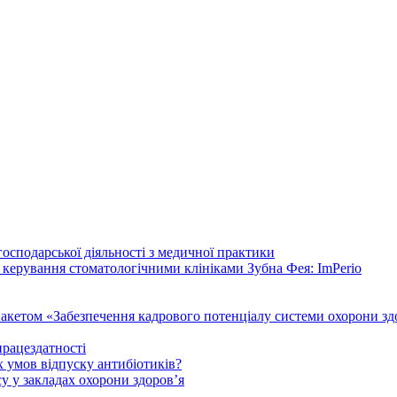
осподарської діяльності з медичної практики
 керування стоматологічними клініками Зубна Фея: ImPerio
акетом «Забезпечення кадрового потенціалу системи охорони здо
працездатності
 умов відпуску антибіотиків?
у у закладах охорони здоров’я