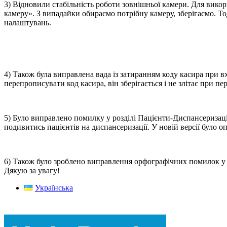
3) Відновили стабільність роботи зовнішньої камери. Для викор
камеру». З випадайки обираємо потрібну камеру, зберігаємо. Тод
налаштувань.
4) Також була виправлена вада із затиранням коду касира при 
перепрописувати код касира, він зберігається і не злітає при пе
5) Було виправлено помилку у розділі Пацієнти-Диспансеризаці
подивитись пацієнтів на диспансеризації. У новій версії було о
6) Також було зроблено виправлення орфографічних помилок у 
Дякую за увагу!
Українська