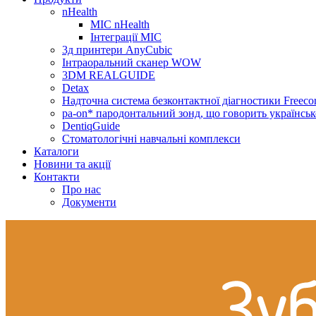
nHealth
МІС nHealth
Інтеграції МІС
3д принтери AnyCubic
Інтраоральний сканер WOW
3DM REALGUIDE
Detax
Надточна система безконтактної діагностики Freecor
pa-on* пародонтальний зонд, що говорить українсь
DentiqGuide
Стоматологічні навчальні комплекси
Каталоги
Новини та акції
Контакти
Про нас
Документи