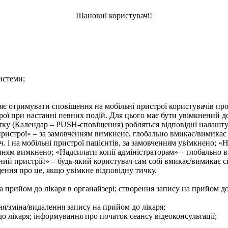
Шановні користувачі!
истеми;
є отримувати сповіщення на мобільні пристрої користувачів про
рої при настанні певних подій. Для цього має бути увімкнений д
тку (Календар –
PUSH
-сповіщення) робляться відповідні налашт
истрої» – за замовченням вимкнене, глобально вмикає/вимикає в
ч. і на мобільні пристрої пацієнтів, за замовченням увімкнено; 
ням вимкнено; «Надсилати копії адміністраторам» – глобально вм
й пристрій» – будь-який користувач сам собі вмикає/вимикає спо
ення про це, якщо увімкне відповідну тичку.
 прийом до лікаря в органайзері; створення запису на прийом до 
ння/зміна/видалення запису на прийом до лікаря;
о лікаря; інформування про початок сеансу відеоконсультації;