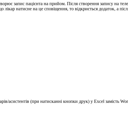
творює запис пацієнта на прийом. Після створення запису на тел
 лікар натисне на це сповіщення, то відкриється додаток, а післ
арів/асистентів (при натисканні кнопки друк) у Excel замість Wor