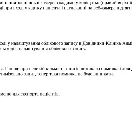
истання зовнішньої камери заходимо у коліщатко (правий верхній
і при вході у картку пацієнта і натисканні на веб-камера підтяг
вході у налаштування облікового запису в Довідники-Клініка-Адмі
резаході в налаштування облікового запису.
я. Раніше при великій кількості записів виникала помилка і дов
птимізовано запит, тепер така помилка не буде виникати.
меню для експорта пацієнтів.