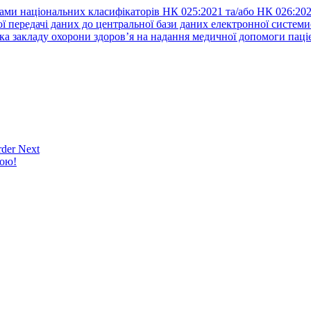
ами національних класифікаторів НК 025:2021 та/або НК 026:20
ї передачі даних до центральної бази даних електронної систем
а закладу охорони здоров’я на надання медичної допомоги паці
der Next
кою!