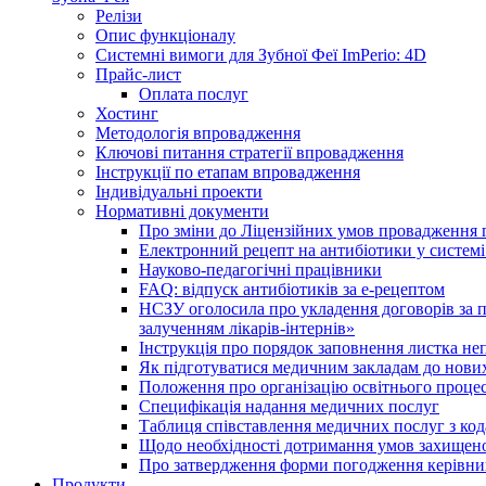
Релізи
Опис функціоналу
Системні вимоги для Зубної Феї ImPerio: 4D
Прайс-лист
Оплата послуг
Хостинг
Методологія впровадження
Ключові питання стратегії впровадження
Інструкції по етапам впровадження
Індивідуальні проекти
Нормативні документи
Про зміни до Ліцензійних умов провадження г
Електронний рецепт на антибіотики у системі
Науково-педагогічні працівники
FAQ: відпуск антибіотиків за е-рецептом
НСЗУ оголосила про укладення договорів за п
залученням лікарів-інтернів»
Інструкція про порядок заповнення листка не
Як підготуватися медичним закладам до нових
Положення про організацію освітнього процес
Специфікація надання медичних послуг
Таблиця співставлення медичних послуг з код
Щодо необхідності дотримання умов захищено
Про затвердження форми погодження керівник
Продукти