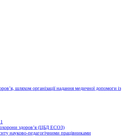
ров’я, шляхом організації надання медичної допомоги із
21
иохорони здоров’я (ЦБД ЕСОЗ)
єнту науково-педагогічними працівниками