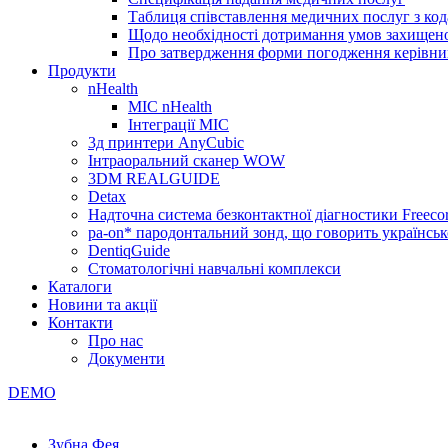
Таблиця співставлення медичних послуг з код
Щодо необхідності дотримання умов захищено
Про затвердження форми погодження керівник
Продукти
nHealth
МІС nHealth
Інтеграції МІС
3д принтери AnyCubic
Інтраоральний сканер WOW
3DM REALGUIDE
Detax
Надточна система безконтактної діагностики Freecor
pa-on* пародонтальний зонд, що говорить українсь
DentiqGuide
Стоматологічні навчальні комплекси
Каталоги
Новини та акції
Контакти
Про нас
Документи
DEMO
Зубна Фея