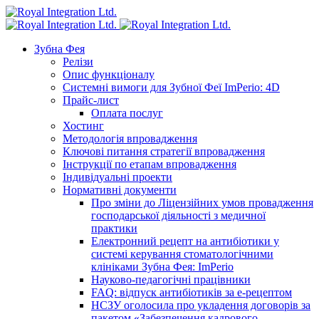
Зубна Фея
Релізи
Опис функціоналу
Системні вимоги для Зубної Феї ImPerio: 4D
Прайс-лист
Оплата послуг
Хостинг
Методологія впровадження
Ключові питання стратегії впровадження
Інструкції по етапам впровадження
Індивідуальні проекти
Нормативні документи
Про зміни до Ліцензійних умов провадження
господарської діяльності з медичної
практики
Електронний рецепт на антибіотики у
системі керування стоматологічними
клініками Зубна Фея: ImPerio
Науково-педагогічні працівники
FAQ: відпуск антибіотиків за е-рецептом
НСЗУ оголосила про укладення договорів за
пакетом «Забезпечення кадрового