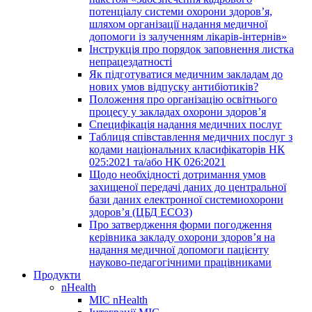
потенціалу системи охорони здоров’я,
шляхом організації надання медичної
допомоги із залученням лікарів-інтернів»
Інструкція про порядок заповнення листка
непрацездатності
Як підготуватися медичним закладам до
нових умов відпуску антибіотиків?
Положення про організацію освітнього
процесу у закладах охорони здоров’я
Специфікація надання медичних послуг
Таблиця співставлення медичних послуг з
кодами національних класифікаторів НК
025:2021 та/або НК 026:2021
Щодо необхідності дотримання умов
захищеної передачі даних до центральної
бази даних електронної системиохорони
здоров’я (ЦБД ЕСОЗ)
Про затвердження форми погодження
керівника закладу охорони здоров’я на
надання медичної допомоги пацієнту
науково-педагогічними працівниками
Продукти
nHealth
МІС nHealth