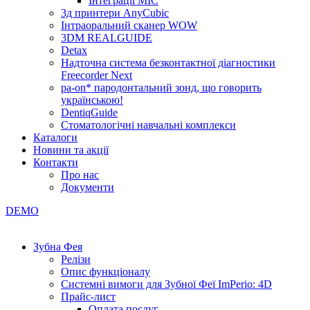
Інтеграції МІС
3д принтери AnyCubic
Інтраоральний сканер WOW
3DM REALGUIDE
Detax
Надточна система безконтактної діагностики
Freecorder Next
pa-on* пародонтальний зонд, що говорить
українською!
DentiqGuide
Стоматологічні навчальні комплекси
Каталоги
Новини та акції
Контакти
Про нас
Документи
DEMO
Зубна Фея
Релізи
Опис функціоналу
Системні вимоги для Зубної Феї ImPerio: 4D
Прайс-лист
Оплата послуг