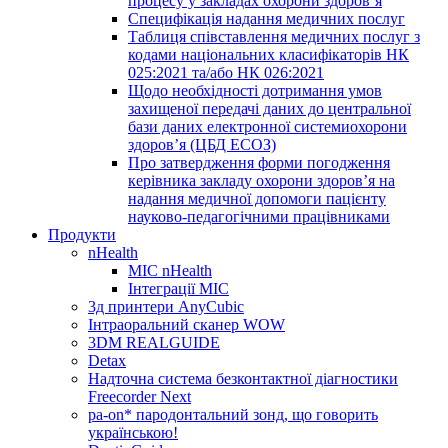
процесу у закладах охорони здоров’я
Специфікація надання медичних послуг
Таблиця співставлення медичних послуг з
кодами національних класифікаторів НК
025:2021 та/або НК 026:2021
Щодо необхідності дотримання умов
захищеної передачі даних до центральної
бази даних електронної системиохорони
здоров’я (ЦБД ЕСОЗ)
Про затвердження форми погодження
керівника закладу охорони здоров’я на
надання медичної допомоги пацієнту
науково-педагогічними працівниками
Продукти
nHealth
МІС nHealth
Інтеграції МІС
3д принтери AnyCubic
Інтраоральний сканер WOW
3DM REALGUIDE
Detax
Надточна система безконтактної діагностики
Freecorder Next
pa-on* пародонтальний зонд, що говорить
українською!