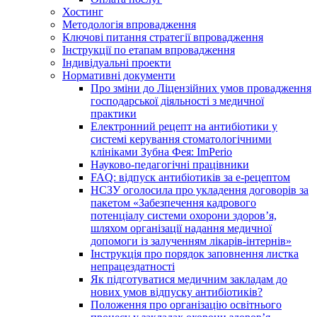
Хостинг
Методологія впровадження
Ключові питання стратегії впровадження
Інструкції по етапам впровадження
Індивідуальні проекти
Нормативні документи
Про зміни до Ліцензійних умов провадження
господарської діяльності з медичної
практики
Електронний рецепт на антибіотики у
системі керування стоматологічними
клініками Зубна Фея: ImPerio
Науково-педагогічні працівники
FAQ: відпуск антибіотиків за е-рецептом
НСЗУ оголосила про укладення договорів за
пакетом «Забезпечення кадрового
потенціалу системи охорони здоров’я,
шляхом організації надання медичної
допомоги із залученням лікарів-інтернів»
Інструкція про порядок заповнення листка
непрацездатності
Як підготуватися медичним закладам до
нових умов відпуску антибіотиків?
Положення про організацію освітнього