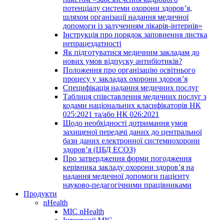
потенціалу системи охорони здоров’я,
шляхом організації надання медичної
допомоги із залученням лікарів-інтернів»
Інструкція про порядок заповнення листка
непрацездатності
Як підготуватися медичним закладам до
нових умов відпуску антибіотиків?
Положення про організацію освітнього
процесу у закладах охорони здоров’я
Специфікація надання медичних послуг
Таблиця співставлення медичних послуг з
кодами національних класифікаторів НК
025:2021 та/або НК 026:2021
Щодо необхідності дотримання умов
захищеної передачі даних до центральної
бази даних електронної системиохорони
здоров’я (ЦБД ЕСОЗ)
Про затвердження форми погодження
керівника закладу охорони здоров’я на
надання медичної допомоги пацієнту
науково-педагогічними працівниками
Продукти
nHealth
МІС nHealth