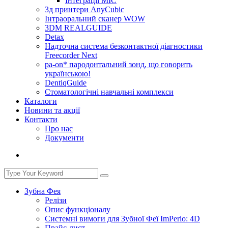
Інтеграції МІС
3д принтери AnyCubic
Інтраоральний сканер WOW
3DM REALGUIDE
Detax
Надточна система безконтактної діагностики
Freecorder Next
pa-on* пародонтальний зонд, що говорить
українською!
DentiqGuide
Стоматологічні навчальні комплекси
Каталоги
Новини та акції
Контакти
Про нас
Документи
Зубна Фея
Релізи
Опис функціоналу
Системні вимоги для Зубної Феї ImPerio: 4D
Прайс-лист