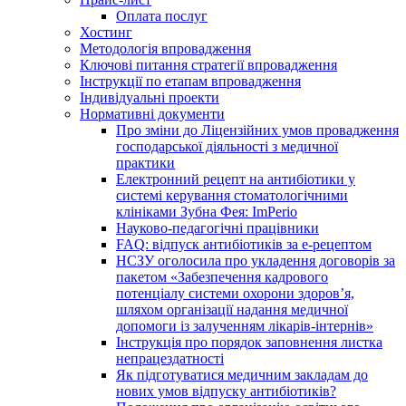
Оплата послуг
Хостинг
Методологія впровадження
Ключові питання стратегії впровадження
Інструкції по етапам впровадження
Індивідуальні проекти
Нормативні документи
Про зміни до Ліцензійних умов провадження
господарської діяльності з медичної
практики
Електронний рецепт на антибіотики у
системі керування стоматологічними
клініками Зубна Фея: ImPerio
Науково-педагогічні працівники
FAQ: відпуск антибіотиків за е-рецептом
НСЗУ оголосила про укладення договорів за
пакетом «Забезпечення кадрового
потенціалу системи охорони здоров’я,
шляхом організації надання медичної
допомоги із залученням лікарів-інтернів»
Інструкція про порядок заповнення листка
непрацездатності
Як підготуватися медичним закладам до
нових умов відпуску антибіотиків?