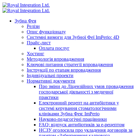
Зубна Фея
Релізи
Опис функціоналу
Системні вимоги для Зубної Феї ImPerio: 4D
Прайс-лист
Оплата послуг
Хостинг
Методологія впровадження
Ключові питання стратегії впровадження
Інструкції по етапам впровадження
Індивідуальні проекти
Нормативні документи
Про зміни до Ліцензійних умов провадження
господарської діяльності з медичної
практики
Електронний рецепт на антибіотики у
системі керування стоматологічними
клініками Зубна Фея: ImPerio
Науково-педагогічні працівники
FAQ: відпуск антибіотиків за е-рецептом
НСЗУ оголосила про укладення договорів за
пакетом «Забезпечення кадрового