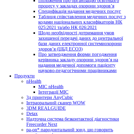
Положення про організацію освітнього
процесу у закладах охорони здоров’я
Специфікація надання медичних послуг
Таблиця співставлення медичних послуг з
кодами національних класифікаторів НК
025:2021 та/або НК 026:2021
Щодо необхідності дотримання умов
захищеної передачі даних до центральної
бази даних електронної системиохорони
здоров’я (ЦБД ЕСОЗ)
Про затвердження форми погодження
керівника закладу охорони здоров’я на
надання медичної допомоги пацієнту
науково-педагогічними працівниками
Продукти
nHealth
МІС nHealth
Інтеграції МІС
3д принтери AnyCubic
Інтраоральний сканер WOW
3DM REALGUIDE
Detax
Надточна система безконтактної діагностики
Freecorder Next
pa-on* пародонтальний зонд, що говорить