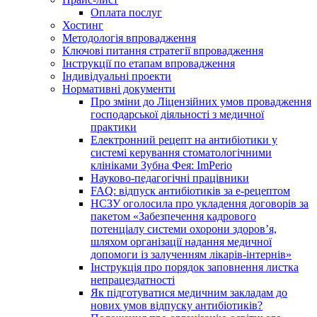
Оплата послуг
Хостинг
Методологія впровадження
Ключові питання стратегії впровадження
Інструкції по етапам впровадження
Індивідуальні проекти
Нормативні документи
Про зміни до Ліцензійних умов провадження
господарської діяльності з медичної
практики
Електронний рецепт на антибіотики у
системі керування стоматологічними
клініками Зубна Фея: ImPerio
Науково-педагогічні працівники
FAQ: відпуск антибіотиків за е-рецептом
НСЗУ оголосила про укладення договорів за
пакетом «Забезпечення кадрового
потенціалу системи охорони здоров’я,
шляхом організації надання медичної
допомоги із залученням лікарів-інтернів»
Інструкція про порядок заповнення листка
непрацездатності
Як підготуватися медичним закладам до
нових умов відпуску антибіотиків?