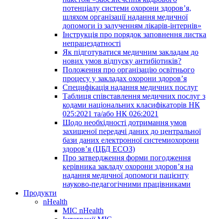
потенціалу системи охорони здоров’я,
шляхом організації надання медичної
допомоги із залученням лікарів-інтернів»
Інструкція про порядок заповнення листка
непрацездатності
Як підготуватися медичним закладам до
нових умов відпуску антибіотиків?
Положення про організацію освітнього
процесу у закладах охорони здоров’я
Специфікація надання медичних послуг
Таблиця співставлення медичних послуг з
кодами національних класифікаторів НК
025:2021 та/або НК 026:2021
Щодо необхідності дотримання умов
захищеної передачі даних до центральної
бази даних електронної системиохорони
здоров’я (ЦБД ЕСОЗ)
Про затвердження форми погодження
керівника закладу охорони здоров’я на
надання медичної допомоги пацієнту
науково-педагогічними працівниками
Продукти
nHealth
МІС nHealth