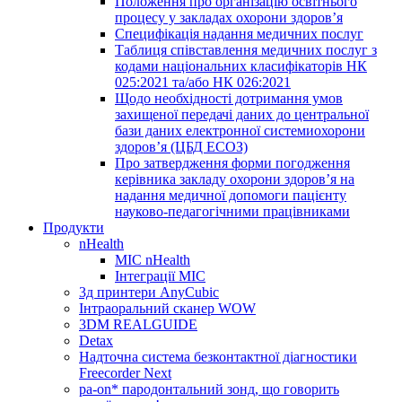
Положення про організацію освітнього
процесу у закладах охорони здоров’я
Специфікація надання медичних послуг
Таблиця співставлення медичних послуг з
кодами національних класифікаторів НК
025:2021 та/або НК 026:2021
Щодо необхідності дотримання умов
захищеної передачі даних до центральної
бази даних електронної системиохорони
здоров’я (ЦБД ЕСОЗ)
Про затвердження форми погодження
керівника закладу охорони здоров’я на
надання медичної допомоги пацієнту
науково-педагогічними працівниками
Продукти
nHealth
МІС nHealth
Інтеграції МІС
3д принтери AnyCubic
Інтраоральний сканер WOW
3DM REALGUIDE
Detax
Надточна система безконтактної діагностики
Freecorder Next
pa-on* пародонтальний зонд, що говорить