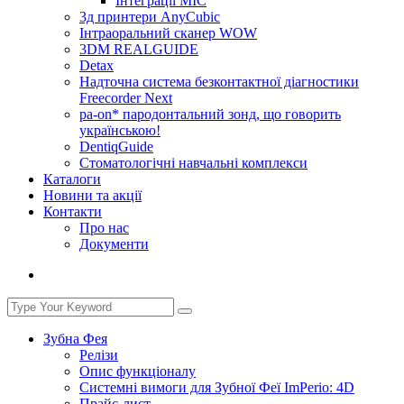
Інтеграції МІС
3д принтери AnyCubic
Інтраоральний сканер WOW
3DM REALGUIDE
Detax
Надточна система безконтактної діагностики
Freecorder Next
pa-on* пародонтальний зонд, що говорить
українською!
DentiqGuide
Стоматологічні навчальні комплекси
Каталоги
Новини та акції
Контакти
Про нас
Документи
Зубна Фея
Релізи
Опис функціоналу
Системні вимоги для Зубної Феї ImPerio: 4D
Прайс-лист