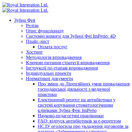
Зубна Фея
Релізи
Опис функціоналу
Системні вимоги для Зубної Феї ImPerio: 4D
Прайс-лист
Оплата послуг
Хостинг
Методологія впровадження
Ключові питання стратегії впровадження
Інструкції по етапам впровадження
Індивідуальні проекти
Нормативні документи
Про зміни до Ліцензійних умов провадження
господарської діяльності з медичної
практики
Електронний рецепт на антибіотики у
системі керування стоматологічними
клініками Зубна Фея: ImPerio
Науково-педагогічні працівники
FAQ: відпуск антибіотиків за е-рецептом
НСЗУ оголосила про укладення договорів за
пакетом «Забезпечення кадрового