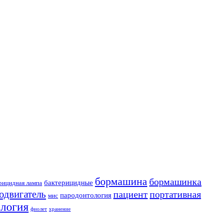
бормашина
бормашинка
бактерицидные
рицидная лампа
одвигатель
пациент
портативная
пародонтология
мис
ология
фиолет
хранение