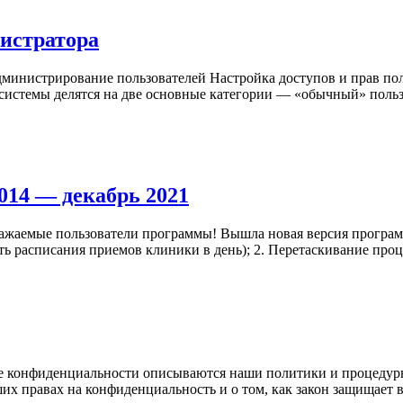
нистратора
Администрирование пользователей Настройка доступов и прав по
системы делятся на две основные категории — «обычный» пользо
.014 — декабрь 2021
Уважаемые пользователи программы! Вышла новая версия програм
ать расписания приемов клиники в день); 2. Перетаскивание про
ике конфиденциальности описываются наши политики и процеду
ших правах на конфиденциальность и о том, как закон защищает