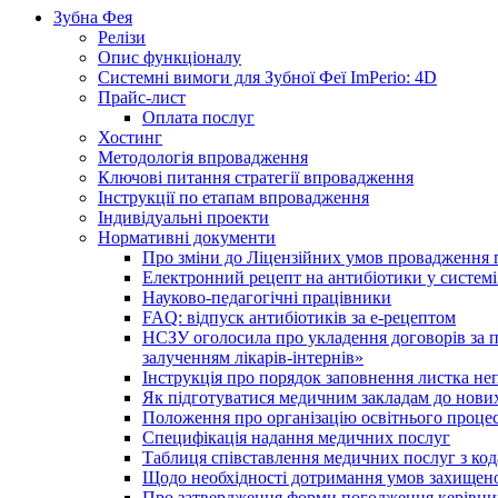
Зубна Фея
Релізи
Опис функціоналу
Системні вимоги для Зубної Феї ImPerio: 4D
Прайс-лист
Оплата послуг
Хостинг
Методологія впровадження
Ключові питання стратегії впровадження
Інструкції по етапам впровадження
Індивідуальні проекти
Нормативні документи
Про зміни до Ліцензійних умов провадження г
Електронний рецепт на антибіотики у системі
Науково-педагогічні працівники
FAQ: відпуск антибіотиків за е-рецептом
НСЗУ оголосила про укладення договорів за п
залученням лікарів-інтернів»
Інструкція про порядок заповнення листка не
Як підготуватися медичним закладам до нових
Положення про організацію освітнього процес
Специфікація надання медичних послуг
Таблиця співставлення медичних послуг з код
Щодо необхідності дотримання умов захищено
Про затвердження форми погодження керівник