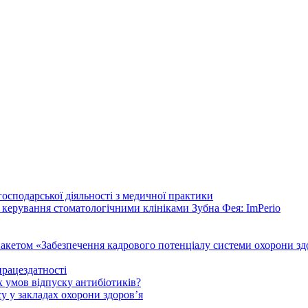
осподарської діяльності з медичної практики
 керування стоматологічними клініками Зубна Фея: ImPerio
акетом «Забезпечення кадрового потенціалу системи охорони здо
працездатності
 умов відпуску антибіотиків?
у у закладах охорони здоров’я