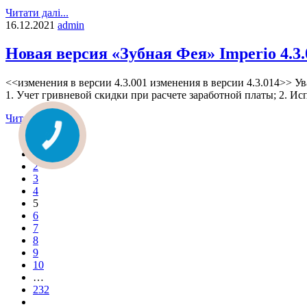
Читати далі...
16.12.2021
admin
Новая версия «Зубная Фея» Imperio 4.3
<<изменения в версии 4.3.001 изменения в версии 4.3.014>> 
1. Учет гривневой скидки при расчете заработной платы; 2. Ис
Читати далі...
1
2
3
4
5
6
7
8
9
10
…
232