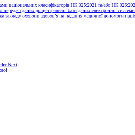
ами національних класифікаторів НК 025:2021 та/або НК 026:20
ї передачі даних до центральної бази даних електронної систем
а закладу охорони здоров’я на надання медичної допомоги паці
der Next
кою!