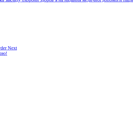
der Next
кою!