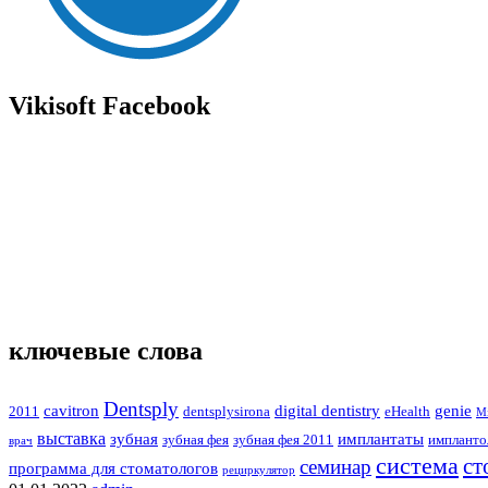
Vikisoft Facebook
ключевые слова
Dentsply
cavitron
digital dentistry
genie
2011
dentsplysirona
eHealth
M
выставка
зубная
имплантаты
зубная фея
зубная фея 2011
импланто
врач
система
ст
семинар
программа для стоматологов
рециркулятор