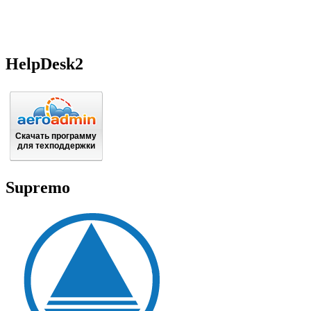
Загрузить и установить
для удаленного доступа
HelpDesk2
Скачать программу
для техподдержки
Supremo