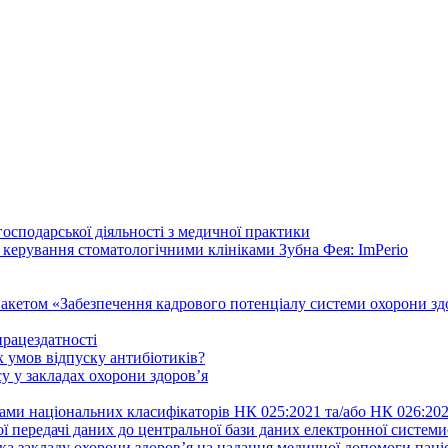
осподарської діяльності з медичної практики
 керування стоматологічними клініками Зубна Фея: ImPerio
акетом «Забезпечення кадрового потенціалу системи охорони здо
працездатності
 умов відпуску антибіотиків?
у у закладах охорони здоров’я
ами національних класифікаторів НК 025:2021 та/або НК 026:20
ї передачі даних до центральної бази даних електронної систем
а закладу охорони здоров’я на надання медичної допомоги паці