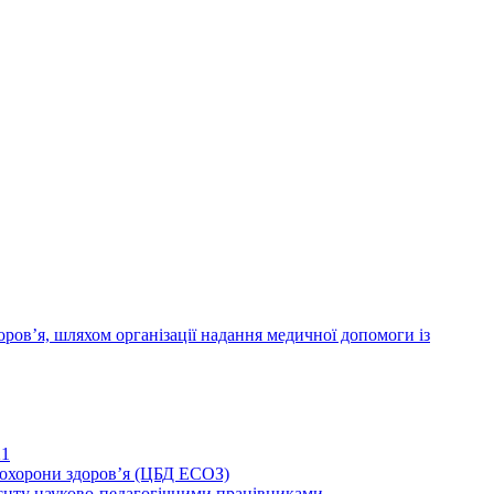
ров’я, шляхом організації надання медичної допомоги із
21
иохорони здоров’я (ЦБД ЕСОЗ)
єнту науково-педагогічними працівниками