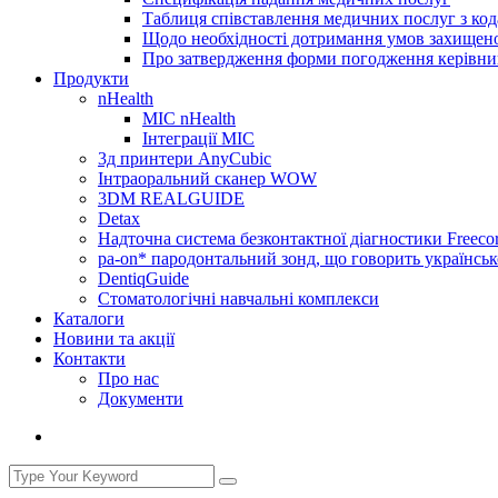
Таблиця співставлення медичних послуг з код
Щодо необхідності дотримання умов захищено
Про затвердження форми погодження керівник
Продукти
nHealth
МІС nHealth
Інтеграції МІС
3д принтери AnyCubic
Інтраоральний сканер WOW
3DM REALGUIDE
Detax
Надточна система безконтактної діагностики Freecor
pa-on* пародонтальний зонд, що говорить українсь
DentiqGuide
Стоматологічні навчальні комплекси
Каталоги
Новини та акції
Контакти
Про нас
Документи