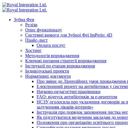
Зубна Фея
Релізи
Опис функціоналу
Системні вимоги для Зубної Феї ImPerio: 4D
Прайс-лист
Оплата послуг
Хостинг
Методологія впровадження
Ключові питання стратегії впровадження
Інструкції по етапам впровадження
Індивідуальні проекти
Нормативні документи
Про зміни до Ліцензійних умов провадження г
Електронний рецепт на антибіотики у системі
Науково-педагогічні працівники
FAQ: відпуск антибіотиків за е-рецептом
НСЗУ оголосила про укладення договорів за п
залученням лікарів-інтернів»
Інструкція про порядок заповнення листка не
Як підготуватися медичним закладам до нових
Положення про організацію освітнього процес
Специфікація надання медичних послуг