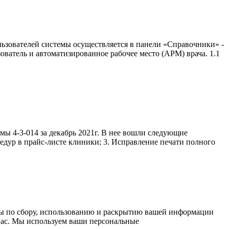
льзователей системы осуществляется в панели «Справочники» -
ватель и автоматизированное рабочее место (АРМ) врача. 1.1
мы 4-3-014 за декабрь 2021г. В нее вошли следующие
цедур в прайс-листе клиники; 3. Исправление печати полного
ры по сбору, использованию и раскрытию вашей информации
 вас. Мы используем ваши персональные