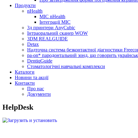
Продукти
nHealth
МІС nHealth
Інтеграції МІС
3д принтери AnyCubic
Інтраоральний сканер WOW
3DM REALGUIDE
Detax
Надточна система безконтактної діагностики Freecor
pa-on* пародонтальний зонд, що говорить українсь
DentiqGuide
Стоматологічні навчальні комплекси
Каталоги
Новини та акції
Контакти
Про нас
Документи
HelpDesk