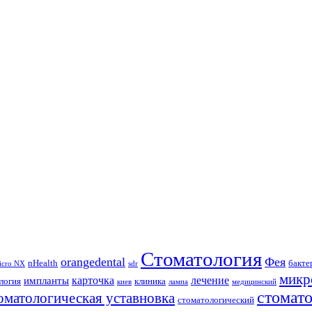
Стоматология
orangedental
Фея
nHealth
бакте
icro NX
sdr
микр
карточка
лечение
импланты
логия
клиника
киев
лампа
медицинский
стомат
оматологическая уставновка
стоматологический