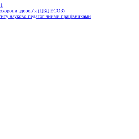
21
иохорони здоров’я (ЦБД ЕСОЗ)
єнту науково-педагогічними працівниками