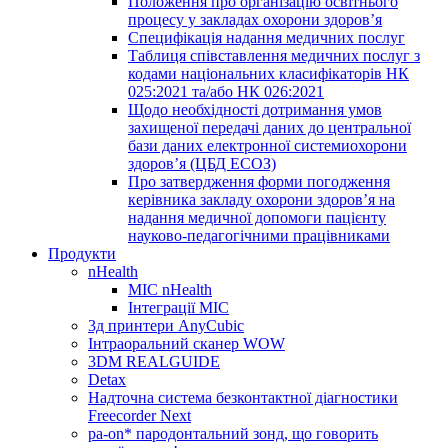
Положення про організацію освітнього
процесу у закладах охорони здоров’я
Специфікація надання медичних послуг
Таблиця співставлення медичних послуг з
кодами національних класифікаторів НК
025:2021 та/або НК 026:2021
Щодо необхідності дотримання умов
захищеної передачі даних до центральної
бази даних електронної системиохорони
здоров’я (ЦБД ЕСОЗ)
Про затвердження форми погодження
керівника закладу охорони здоров’я на
надання медичної допомоги пацієнту
науково-педагогічними працівниками
Продукти
nHealth
МІС nHealth
Інтеграції МІС
3д принтери AnyCubic
Інтраоральний сканер WOW
3DM REALGUIDE
Detax
Надточна система безконтактної діагностики
Freecorder Next
pa-on* пародонтальний зонд, що говорить