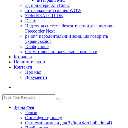
Інтеграції МІС
3д принтери AnyCubic
Інтраоральний сканер WOW
3DM REALGUIDE
Detax
Надточна система безконтактної діагностики
Freecorder Next
pa-on* пародонтальний зонд, що говорить
українською!
DentiqGuide
Стоматологічні навчальні комплекси
Каталоги
Новини та акції
Контакти
Про нас
Документи
Зубна Фея
Релізи
Опис функціоналу
Системні вимоги для Зубної Феї ImPerio: 4D
Прайс-лист