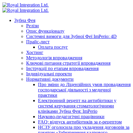
Зубна Фея
Релізи
Опис функціоналу
Системні вимоги для Зубної Феї ImPerio: 4D
Прайс-лист
Оплата послуг
Хостинг
Методологія впровадження
Ключові питання стратегії впровадження
Інструкції по етапам впровадження
Індивідуальні проекти
Нормативні документи
Про зміни до Ліцензійних умов провадження
господарської діяльності з медичної
практики
Електронний рецепт на антибіотики у
системі керування стоматологічними
клініками Зубна Фея: ImPerio
Науково-педагогічні працівники
FAQ: відпуск антибіотиків за е-рецептом
НСЗУ оголосила про укладення договорів за
пакетом «Забезпечення кадрового