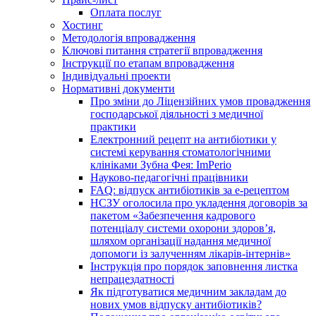
Оплата послуг
Хостинг
Методологія впровадження
Ключові питання стратегії впровадження
Інструкції по етапам впровадження
Індивідуальні проекти
Нормативні документи
Про зміни до Ліцензійних умов провадження
господарської діяльності з медичної
практики
Електронний рецепт на антибіотики у
системі керування стоматологічними
клініками Зубна Фея: ImPerio
Науково-педагогічні працівники
FAQ: відпуск антибіотиків за е-рецептом
НСЗУ оголосила про укладення договорів за
пакетом «Забезпечення кадрового
потенціалу системи охорони здоров’я,
шляхом організації надання медичної
допомоги із залученням лікарів-інтернів»
Інструкція про порядок заповнення листка
непрацездатності
Як підготуватися медичним закладам до
нових умов відпуску антибіотиків?