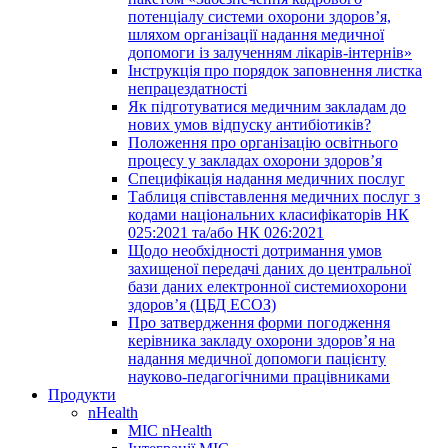
потенціалу системи охорони здоров’я,
шляхом організації надання медичної
допомоги із залученням лікарів-інтернів»
Інструкція про порядок заповнення листка
непрацездатності
Як підготуватися медичним закладам до
нових умов відпуску антибіотиків?
Положення про організацію освітнього
процесу у закладах охорони здоров’я
Специфікація надання медичних послуг
Таблиця співставлення медичних послуг з
кодами національних класифікаторів НК
025:2021 та/або НК 026:2021
Щодо необхідності дотримання умов
захищеної передачі даних до центральної
бази даних електронної системиохорони
здоров’я (ЦБД ЕСОЗ)
Про затвердження форми погодження
керівника закладу охорони здоров’я на
надання медичної допомоги пацієнту
науково-педагогічними працівниками
Продукти
nHealth
МІС nHealth