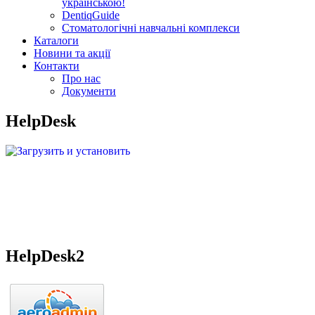
українською!
DentiqGuide
Стоматологічні навчальні комплекси
Каталоги
Новини та акції
Контакти
Про нас
Документи
HelpDesk
Загрузить и установить
для удаленного доступа
HelpDesk2