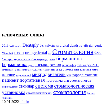
ключевые слова
Dentsply
cavitron
digital dentistry
genie
2011
dentsplysirona
eHealth
Стоматология
orangedental
Фея
nHealth
Micro NX
sdr
бормашина
бактерицидные
бактерицидная лампа
бормашинка
выставка
зубная
зубная фея
зубная фея 2011
врач
карточка
имплантаты
импланты
имплантология
клиника
киев
лампа
микродвигатель
лечение
пародонтология
мис
медицинский
пациент
портативная
программа для стоматологов
система
стоматологическая
семинар
рециркулятор
стоматология
уставновка
стоматологический
фиолет
хранение
10.01.2022
admin