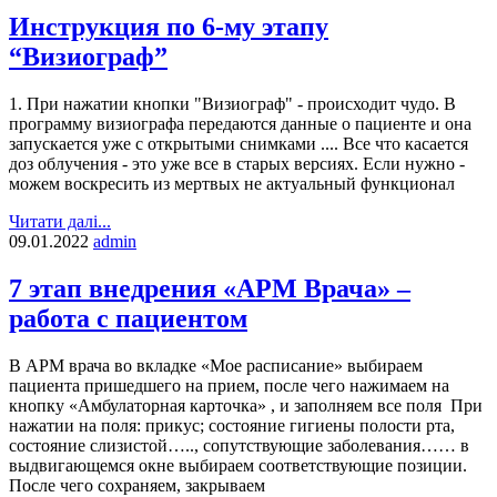
Инструкция по 6-му этапу
“Визиограф”
1. При нажатии кнопки "Визиограф" - происходит чудо. В
программу визиографа передаются данные о пациенте и она
запускается уже с открытыми снимками .... Все что касается
доз облучения - это уже все в старых версиях. Если нужно -
можем воскресить из мертвых не актуальный функционал
Читати далі...
09.01.2022
admin
7 этап внедрения «АРМ Врача» –
работа с пациентом
В АРМ врача во вкладке «Мое расписание» выбираем
пациента пришедшего на прием, после чего нажимаем на
кнопку «Амбулаторная карточка» , и заполняем все поля При
нажатии на поля: прикус; состояние гигиены полости рта,
состояние слизистой….., сопутствующие заболевания…… в
выдвигающемся окне выбираем соответствующие позиции.
После чего сохраняем, закрываем