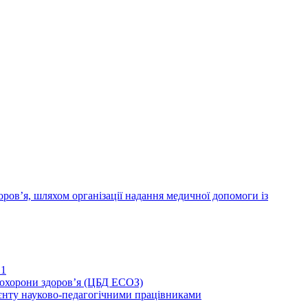
ров’я, шляхом організації надання медичної допомоги із
21
иохорони здоров’я (ЦБД ЕСОЗ)
єнту науково-педагогічними працівниками