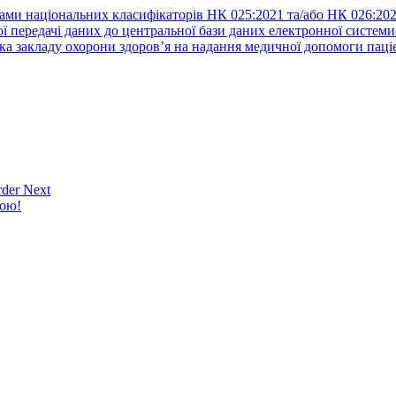
ами національних класифікаторів НК 025:2021 та/або НК 026:20
ї передачі даних до центральної бази даних електронної систем
а закладу охорони здоров’я на надання медичної допомоги паці
der Next
кою!