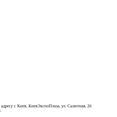
у г. Киев, КиевЭкспоПлаза, ул. Салютная, 2б
-