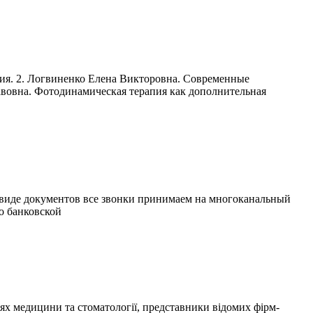
ния. 2. Логвиненко Елена Викторовна. Современные
лавовна. Фотодинамическая терапия как дополнительная
в виде документов все звонки принимаем на многоканальный
бо банковской
х медицини та стоматології, представники відомих фірм-