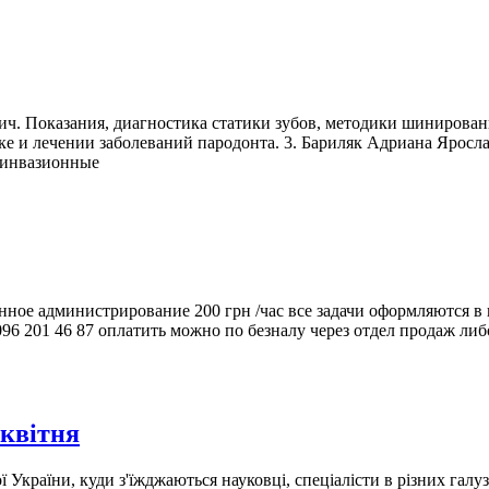
вич. Показания, диагностика статики зубов, методики шинирова
ике и лечении заболеваний пародонта. 3. Бариляк Адриана Ярос
оинвазионные
нное администрирование 200 грн /час все задачи оформляются 
096 201 46 87 оплатить можно по безналу через отдел продаж ли
 квітня
ни, куди з'їжджаються науковці, спеціалісти в різних галузя