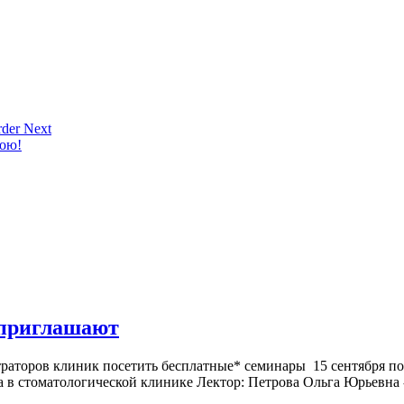
der Next
кою!
 приглашают
ник посетить бесплатные* семинары 15 сентября по адрес
 в стоматологической клинике Лектор: Петрова Ольга Юрьевна 