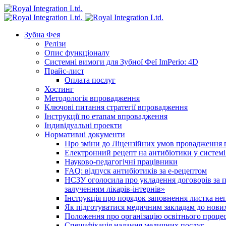
Зубна Фея
Релізи
Опис функціоналу
Системні вимоги для Зубної Феї ImPerio: 4D
Прайс-лист
Оплата послуг
Хостинг
Методологія впровадження
Ключові питання стратегії впровадження
Інструкції по етапам впровадження
Індивідуальні проекти
Нормативні документи
Про зміни до Ліцензійних умов провадження г
Електронний рецепт на антибіотики у системі
Науково-педагогічні працівники
FAQ: відпуск антибіотиків за е-рецептом
НСЗУ оголосила про укладення договорів за п
залученням лікарів-інтернів»
Інструкція про порядок заповнення листка не
Як підготуватися медичним закладам до нових
Положення про організацію освітнього процес
Специфікація надання медичних послуг