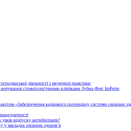
осподарської діяльності з медичної практики
 керування стоматологічними клініками Зубна Фея: ImPerio
акетом «Забезпечення кадрового потенціалу системи охорони здо
працездатності
 умов відпуску антибіотиків?
у у закладах охорони здоров’я