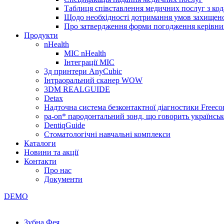
Таблиця співставлення медичних послуг з код
Щодо необхідності дотримання умов захищено
Про затвердження форми погодження керівник
Продукти
nHealth
МІС nHealth
Інтеграції МІС
3д принтери AnyCubic
Інтраоральний сканер WOW
3DM REALGUIDE
Detax
Надточна система безконтактної діагностики Freecor
pa-on* пародонтальний зонд, що говорить українсь
DentiqGuide
Стоматологічні навчальні комплекси
Каталоги
Новини та акції
Контакти
Про нас
Документи
DEMO
Зубна Фея