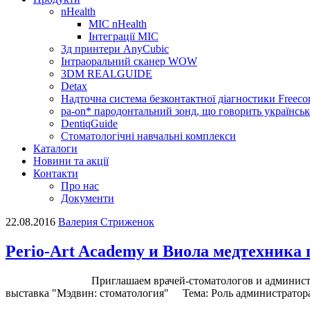
nHealth
МІС nHealth
Інтеграції МІС
3д принтери AnyCubic
Інтраоральний сканер WOW
3DM REALGUIDE
Detax
Надточна система безконтактної діагностики Freecor
pa-on* пародонтальний зонд, що говорить українсь
DentiqGuide
Стоматологічні навчальні комплекси
Каталоги
Новини та акції
Контакти
Про нас
Документи
22.08.2016
Валерия Стриженок
Perio-Art Academy и Виола медтехника
Приглашаем врачей-стоматологов и администраторов кли
выставка "Мэдвин: стоматология" Тема: Роль администратора