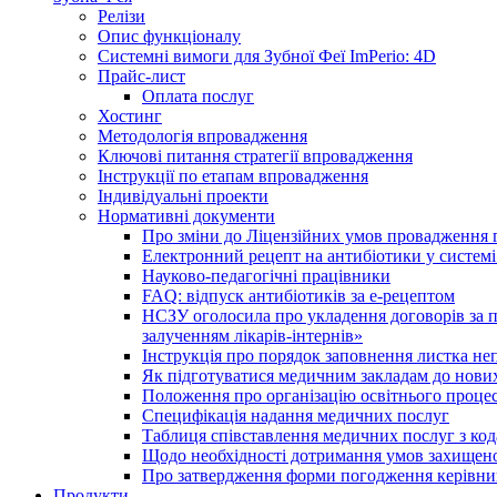
Релізи
Опис функціоналу
Системні вимоги для Зубної Феї ImPerio: 4D
Прайс-лист
Оплата послуг
Хостинг
Методологія впровадження
Ключові питання стратегії впровадження
Інструкції по етапам впровадження
Індивідуальні проекти
Нормативні документи
Про зміни до Ліцензійних умов провадження г
Електронний рецепт на антибіотики у системі
Науково-педагогічні працівники
FAQ: відпуск антибіотиків за е-рецептом
НСЗУ оголосила про укладення договорів за п
залученням лікарів-інтернів»
Інструкція про порядок заповнення листка не
Як підготуватися медичним закладам до нових
Положення про організацію освітнього процес
Специфікація надання медичних послуг
Таблиця співставлення медичних послуг з код
Щодо необхідності дотримання умов захищено
Про затвердження форми погодження керівник
Продукти