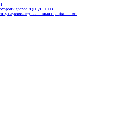
21
иохорони здоров’я (ЦБД ЕСОЗ)
єнту науково-педагогічними працівниками