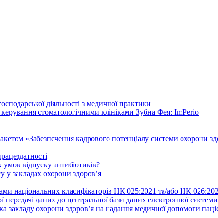
осподарської діяльності з медичної практики
 керування стоматологічними клініками Зубна Фея: ImPerio
акетом «Забезпечення кадрового потенціалу системи охорони здо
працездатності
 умов відпуску антибіотиків?
у у закладах охорони здоров’я
ами національних класифікаторів НК 025:2021 та/або НК 026:20
ї передачі даних до центральної бази даних електронної систем
а закладу охорони здоров’я на надання медичної допомоги паці