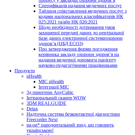
процесу у закладах охорони здоров’я
Специфікація надання медичних послуг
Таблиця співставлення медичних послуг з
кодами національних класифікаторів НК
025:2021 та/або НК 026:2021
Щодо необхідності дотримання умов
захищеної передачі даних до центральної
бази даних електронної системиохорони
здоров’я (ЦБД ЕСОЗ)
Про затвердження форми погодження
керівника закладу охорони здоров’я на
надання медичної допомоги пацієнту
науково-педагогічними працівниками
Продукти
nHealth
МІС nHealth
Інтеграції МІС
3д принтери AnyCubic
Інтраоральний сканер WOW
3DM REALGUIDE
Detax
Надточна система безконтактної діагностики
Freecorder Next
pa-on* пародонтальний зонд, що говорить
українською!