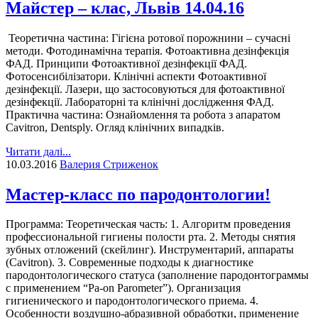
Майстер – клас, Львів 14.04.16
Теоретична частина: Гігієна ротової порожнини – сучасні
методи. Фотодинамічна терапія. Фотоактивна дезінфекція
ФАД. Принципи Фотоактивної дезінфекції ФАД.
Фотосенсибілізатори. Клінічні аспекти Фотоактивної
дезінфекції. Лазери, що застосовуються для фотоактивної
дезінфекції. Лабораторні та клінічні дослідження ФАД.
Практична частина: Ознайомлення та робота з апаратом
Cavitron, Dentsply. Огляд клінічних випадків.
Читати далі...
10.03.2016
Валерия Стриженок
Мастер-класс по пародонтологии!
Программа: Теоретическая часть: 1. Алгоритм проведения
профессиональной гигиены полости рта. 2. Методы снятия
зубных отложений (скейлинг). Инструментарий, аппараты
(Cavitron). 3. Современные подходы к диагностике
пародонтологического статуса (заполнение пародонтограммы
с применением “Рa-on Parometer”). Организация
гигиенического и пародонтологического приема. 4.
Особенности воздушно-абразивной обработки, применение