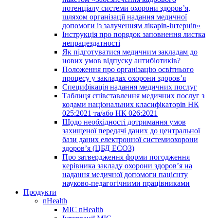
потенціалу системи охорони здоров’я,
шляхом організації надання медичної
допомоги із залученням лікарів-інтернів»
Інструкція про порядок заповнення листка
непрацездатності
Як підготуватися медичним закладам до
нових умов відпуску антибіотиків?
Положення про організацію освітнього
процесу у закладах охорони здоров’я
Специфікація надання медичних послуг
Таблиця співставлення медичних послуг з
кодами національних класифікаторів НК
025:2021 та/або НК 026:2021
Щодо необхідності дотримання умов
захищеної передачі даних до центральної
бази даних електронної системиохорони
здоров’я (ЦБД ЕСОЗ)
Про затвердження форми погодження
керівника закладу охорони здоров’я на
надання медичної допомоги пацієнту
науково-педагогічними працівниками
Продукти
nHealth
МІС nHealth