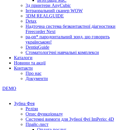
Інтеграції МІС
3д принтери AnyCubic
Інтраоральний сканер WOW
3DM REALGUIDE
Detax
Надточна система безконтактної діагностики
Freecorder Next
pa-on* пародонтальний зонд, що говорить
українською!
DentiqGuide
Стоматологічні навчальні комплекси
Каталоги
Новини та акції
Контакти
Про нас
Документи
DEMO
Зубна Фея
Релізи
Опис функціоналу
Системні вимоги для Зубної Феї ImPerio: 4D
Прайс-лист
Оплата послуг