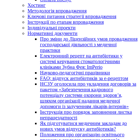
Хостинг
Методологія впровадження
Ключові питання стратегії впровадження
Інструкції по етапам впровадження
Індивідуальні проекти
Нормативні документи
Про зміни до Ліцензійних умов провадження
господарської діяльності з медичної
практики
Електронний рецепт на антибіотики у
системі керування стоматологічними
клініками Зубна Фея: ImPerio
Науково-педагогічні працівники
FAQ: відпуск антибіотиків за е-рецептом
НСЗУ оголосила про укладення договорів за
пакетом «Забезпечення кадрового
потенціалу системи охорони здоров’я,
шляхом організації надання медичної
допомоги із залученням лікарів-інтернів»
Інструкція про порядок заповнення листка
непрацездатності
Як підготуватися медичним закладам до
нових умов відпуску антибіотиків?
Положення про організацію освітнього