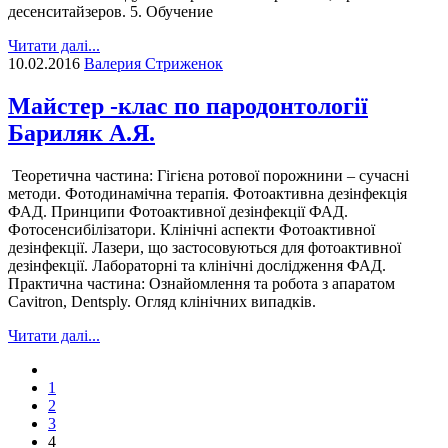
десенситайзеров. 5. Обучение
Читати далі...
10.02.2016
Валерия Стриженок
Майстер -клас по пародонтології
Бариляк А.Я.
Теоретична частина: Гігієна ротової порожнини – сучасні
методи. Фотодинамічна терапія. Фотоактивна дезінфекція
ФАД. Принципи Фотоактивної дезінфекції ФАД.
Фотосенсибілізатори. Клінічні аспекти Фотоактивної
дезінфекції. Лазери, що застосовуються для фотоактивної
дезінфекції. Лабораторні та клінічні дослідження ФАД.
Практична частина: Ознайомлення та робота з апаратом
Cavitron, Dentsply. Огляд клінічних випадків.
Читати далі...
1
2
3
4