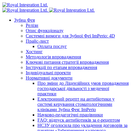
Зубна Фея
Релізи
Опис функціоналу
Системні вимоги для Зубної Феї ImPerio: 4D
Прайс-лист
Оплата послуг
Хостинг
Методологія впровадження
Ключові питання стратегії впровадження
Інструкції по етапам впровадження
Індивідуальні проекти
Нормативні документи
Про зміни до Ліцензійних умов провадження
господарської діяльності з медичної
практики
Електронний рецепт на антибіотики у
системі керування стоматологічними
клініками Зубна Фея: ImPerio
Науково-педагогічні працівники
FAQ: відпуск антибіотиків за е-рецептом
НСЗУ оголосила про укладення договорів за
пакетом «Забезпечення кадрового