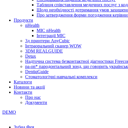
Таблиця співставлення медичних послуг з код
Щодо необхідності дотримання умов захищено
Про затвердження форми погодження керівник
Продукти
nHealth
МІС nHealth
Інтеграції МІС
3д принтери AnyCubic
Інтраоральний сканер WOW
3DM REALGUIDE
Detax
Надточна система безконтактної діагностики Freecor
pa-on* пародонтальний зонд, що говорить українсь
DentiqGuide
Стоматологічні навчальні комплекси
Каталоги
Новини та акції
Контакти
Про нас
Документи
DEMO
Зубна Фея