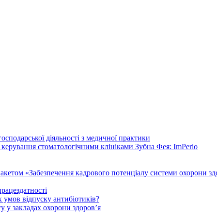
осподарської діяльності з медичної практики
 керування стоматологічними клініками Зубна Фея: ImPerio
акетом «Забезпечення кадрового потенціалу системи охорони здо
працездатності
 умов відпуску антибіотиків?
у у закладах охорони здоров’я