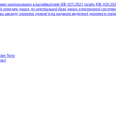
ами національних класифікаторів НК 025:2021 та/або НК 026:20
ї передачі даних до центральної бази даних електронної систем
а закладу охорони здоров’я на надання медичної допомоги паці
der Next
кою!