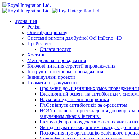
Зубна Фея
Релізи
Опис функціоналу
Системні вимоги для Зубної Феї ImPerio: 4D
Прайс-лист
Оплата послуг
Хостинг
Методологія впровадження
Ключові питання стратегії впровадження
Інструкції по етапам впровадження
Індивідуальні проекти
Нормативні документи
Про зміни до Ліцензійних умов провадження г
Електронний рецепт на антибіотики у системі
Науково-педагогічні працівники
FAQ: відпуск антибіотиків за е-рецептом
НСЗУ оголосила про укладення договорів за п
залученням лікарів-інтернів»
Інструкція про порядок заповнення листка не
Як підготуватися медичним закладам до нових
Положення про організацію освітнього процес
Специфікація надання медичних послуг