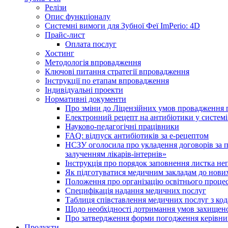
Релізи
Опис функціоналу
Системні вимоги для Зубної Феї ImPerio: 4D
Прайс-лист
Оплата послуг
Хостинг
Методологія впровадження
Ключові питання стратегії впровадження
Інструкції по етапам впровадження
Індивідуальні проекти
Нормативні документи
Про зміни до Ліцензійних умов провадження г
Електронний рецепт на антибіотики у системі
Науково-педагогічні працівники
FAQ: відпуск антибіотиків за е-рецептом
НСЗУ оголосила про укладення договорів за п
залученням лікарів-інтернів»
Інструкція про порядок заповнення листка не
Як підготуватися медичним закладам до нових
Положення про організацію освітнього процес
Специфікація надання медичних послуг
Таблиця співставлення медичних послуг з код
Щодо необхідності дотримання умов захищено
Про затвердження форми погодження керівник
Продукти