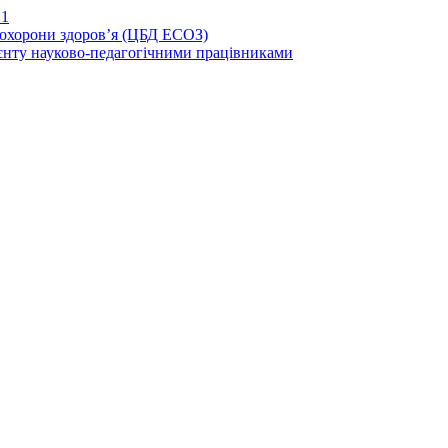
21
иохорони здоров’я (ЦБД ЕСОЗ)
єнту науково-педагогічними працівниками