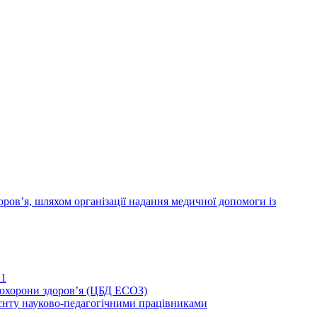
ров’я, шляхом організації надання медичної допомоги із
21
иохорони здоров’я (ЦБД ЕСОЗ)
єнту науково-педагогічними працівниками