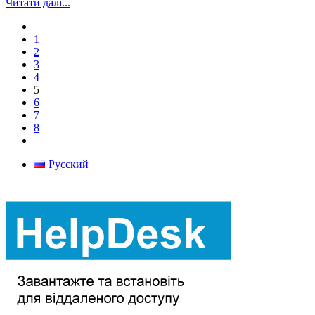
Читати далі...
1
2
3
4
5
6
7
8
Русский