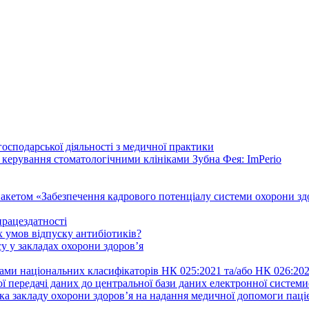
осподарської діяльності з медичної практики
 керування стоматологічними клініками Зубна Фея: ImPerio
акетом «Забезпечення кадрового потенціалу системи охорони здо
працездатності
 умов відпуску антибіотиків?
у у закладах охорони здоров’я
ами національних класифікаторів НК 025:2021 та/або НК 026:20
ї передачі даних до центральної бази даних електронної систем
а закладу охорони здоров’я на надання медичної допомоги паці