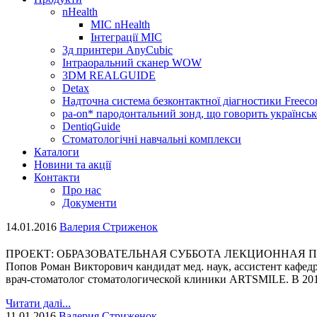
nHealth
МІС nHealth
Інтеграції МІС
3д принтери AnyCubic
Інтраоральний сканер WOW
3DM REALGUIDE
Detax
Надточна система безконтактної діагностики Freecor
pa-on* пародонтальний зонд, що говорить українсь
DentiqGuide
Стоматологічні навчальні комплекси
Каталоги
Новини та акції
Контакти
Про нас
Документи
14.01.2016
Валерия Стриженок
ПРОЕКТ: ОБРАЗОВАТЕЛЬНАЯ СУББОТА ЛЕКЦИОННАЯ ПРО
Попов Роман Викторович кандидат мед. наук, ассистент кафе
врач-стоматолог стоматологической клиники ARTSMILE. В 201
Читати далі...
11.01.2016
Валерия Стриженок