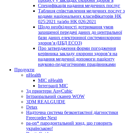
процесу у закладах охорони здоров’я
Специфікація надання медичних послуг
Таблиця співставлення медичних послуг з
кодами національних класифікаторів НК
025:2021 та/або НК 026:2021
Щодо необхідності дотримання умов
захищеної передачі даних до центральної
бази даних електронної системиохорони
здоров’я (ЦБД ЕСОЗ)
Про затвердження форми погодження
керівника закладу охорони здоров’я на
надання медичної допомоги пацієнту
науково-педагогічними працівниками
Продукти
nHealth
МІС nHealth
Інтеграції МІС
3д принтери AnyCubic
Інтраоральний сканер WOW
3DM REALGUIDE
Detax
Надточна система безконтактної діагностики
Freecorder Next
pa-on* пародонтальний зонд, що говорить
українською!