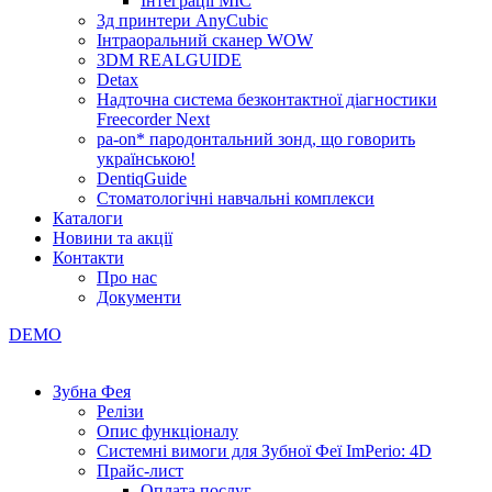
Інтеграції МІС
3д принтери AnyCubic
Інтраоральний сканер WOW
3DM REALGUIDE
Detax
Надточна система безконтактної діагностики
Freecorder Next
pa-on* пародонтальний зонд, що говорить
українською!
DentiqGuide
Стоматологічні навчальні комплекси
Каталоги
Новини та акції
Контакти
Про нас
Документи
DEMO
Зубна Фея
Релізи
Опис функціоналу
Системні вимоги для Зубної Феї ImPerio: 4D
Прайс-лист
Оплата послуг