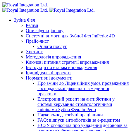
Зубна Фея
Релізи
Опис функціоналу
Системні вимоги для Зубної Феї ImPerio: 4D
Прайс-лист
Оплата послуг
Хостинг
Методологія впровадження
Ключові питання стратегії впровадження
Інструкції по етапам впровадження
Індивідуальні проекти
Нормативні документи
Про зміни до Ліцензійних умов провадження
господарської діяльності з медичної
практики
Електронний рецепт на антибіотики у
системі керування стоматологічними
клініками Зубна Фея: ImPerio
Науково-педагогічні працівники
FAQ: відпуск антибіотиків за е-рецептом
НСЗУ оголосила про укладення договорів за
пакетом «Забезпечення кадрового