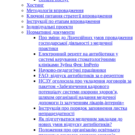
Хостинг
Методологія впровадження
Ключові питання стратегії впровадження
Інструкції по етапам впровадження
Індивідуальні проекти
Нормативні документи
Про зміни до Ліцензійних умов провадження
господарської діяльності з медичної
практики
Електронний рецепт на антибіотики у
системі керування стоматологічними
клініками Зубна Фея: ImPerio
Науково-педагогічні працівники
FAQ: відпуск антибіотиків за е-рецептом
НСЗУ оголосила про укладення договорів за
пакетом «Забезпечення кадрового
потенціалу системи охорони здоров’я,
шляхом організації надання медичної
допомоги із залученням лікарів-інтернів»
Інструкція про порядок заповнення листка
непрацездатності
Як підготуватися медичним закладам до
нових умов відпуску антибіотиків?
Положення про організацію освітнього