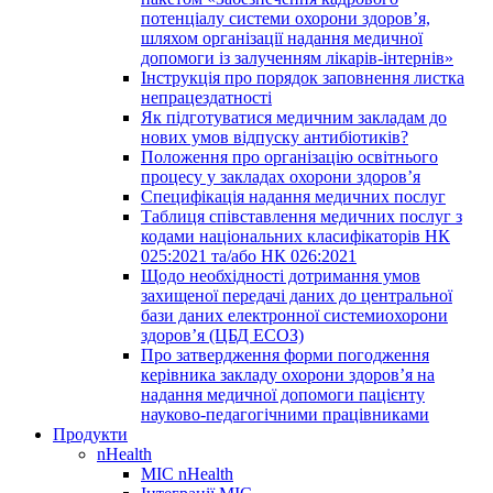
потенціалу системи охорони здоров’я,
шляхом організації надання медичної
допомоги із залученням лікарів-інтернів»
Інструкція про порядок заповнення листка
непрацездатності
Як підготуватися медичним закладам до
нових умов відпуску антибіотиків?
Положення про організацію освітнього
процесу у закладах охорони здоров’я
Специфікація надання медичних послуг
Таблиця співставлення медичних послуг з
кодами національних класифікаторів НК
025:2021 та/або НК 026:2021
Щодо необхідності дотримання умов
захищеної передачі даних до центральної
бази даних електронної системиохорони
здоров’я (ЦБД ЕСОЗ)
Про затвердження форми погодження
керівника закладу охорони здоров’я на
надання медичної допомоги пацієнту
науково-педагогічними працівниками
Продукти
nHealth
МІС nHealth